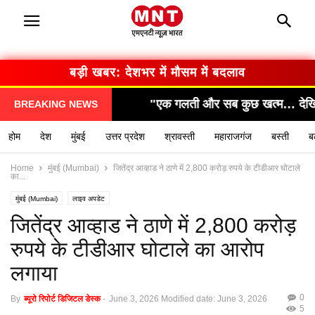
बड़ी खबर: सरकार का बड़ा फैसला
ी और सब कुछ खत्म… देखिए कैसे हुआ हादसा!"
"सामने आया
BREAKING NEWS
होम
देश
मुंबई
उत्तर प्रदेश
श्रावस्ती
महाराजगंज
बस्ती
ब
Home
मुंबई (Mumbai)
जितेंद्र आव्हाड ने ठाणे में 2,800 करोड़ रुपये के टीडीआर घोटाले
का...
मुंबई (Mumbai)
लाइव अपडेट
जितेंद्र आव्हाड ने ठाणे में 2,800 करोड़
रुपये के टीडीआर घोटाले का आरोप
लगाया
0
By
ब्यूरो रिपोर्ट डिजिटल डेस्क
-
June 3, 2026
Modified date: June 3, 2026
5