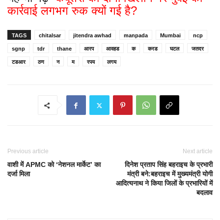
कार्रवाई लगभग रुक क्यों गई है?
TAGS
chitalsar
jitendra awhad
manpada
Mumbai
ncp
sgnp
tdr
thane
आरप
आवहड
क
करड
घटल
जतदर
टडआर
ठण
न
म
रपय
लगय
Previous article
Next article
वाशी में APMC को ‘नेशनल मार्केट’ का
दिनेश प्रताप सिंह बहराइच के प्रभारी
दर्जा मिला
मंत्री बने:बहराइच में मुख्यमंत्री योगी
आदित्यनाथ ने किया जिलों के प्रभारियों में
बदलाव