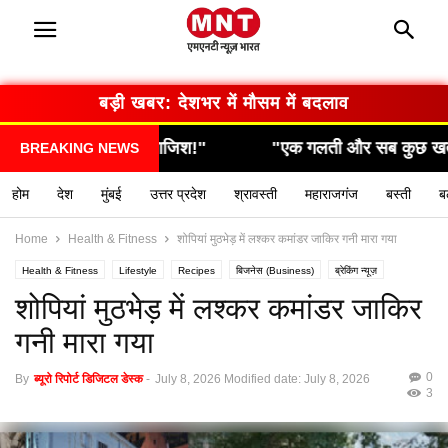
बड़ी खबर: देशभर में मौसम में बदलाव
ाजिश!"
"एक गलती और सब कुछ खत्म… देखिए कैसे हुआ हाद
BREAKING NEWS
होम
देश
मुंबई
उत्तर प्रदेश
श्रावस्ती
महाराजगंज
बस्ती
ब
Home
Health & Fitness
शोपियां मुठभेड़ में लश्कर कमांडर जाकिर गनी मारा गया
Health & Fitness
Lifestyle
Recipes
बिजनेस (Business)
ब्रेकिंग न्यूज़
मनोरंजन (Entertainment)
राशिफल / ज्योतिष
स्वास्थ्य (Health)
शोपियां मुठभेड़ में लश्कर कमांडर जाकिर
गनी मारा गया
0
By
ब्यूरो रिपोर्ट डिजिटल डेस्क
-
July 8, 2026
Modified date: July 8, 2026
3