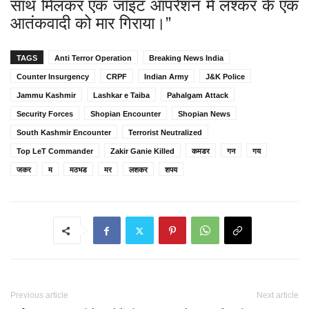
साथ मिलकर एक जॉइंट ऑपरेशन में लश्कर के एक
आतंकवादी को मार गिराया।”
TAGS
Anti Terror Operation
Breaking News India
Counter Insurgency
CRPF
Indian Army
J&K Police
Jammu Kashmir
Lashkar e Taiba
Pahalgam Attack
Security Forces
Shopian Encounter
Shopian News
South Kashmir Encounter
Terrorist Neutralized
Top LeT Commander
Zakir Ganie Killed
कमडर
गन
गय
जकर
म
मठभड
मर
लशकर
शपय
Previous article
Next article