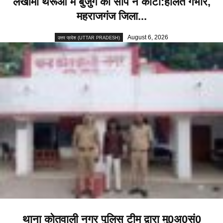
लखीमा थरूआ में बुजुर्ग को सांप ने काटा:हालत गंभीर,
महराजगंज जिला...
August 6, 2026
उत्तर प्रदेश (UTTAR PRADESH)
थाना कोतवाली नगर पुलिस टीम द्वारा मु0अ0सं0