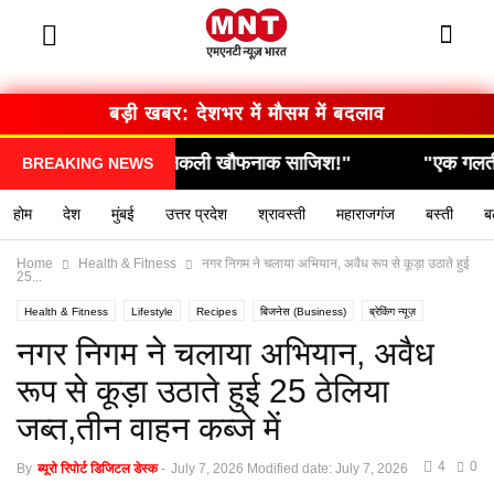
बड़ी खबर: देशभर में मौसम में बदलाव
"
"एक गलती और सब कुछ खत्म… देखिए कैसे हुआ हादसा!"
BREAKING NEWS
होम
देश
मुंबई
उत्तर प्रदेश
श्रावस्ती
महाराजगंज
बस्ती
ब
Home
Health & Fitness
नगर निगम ने चलाया अ​भियान, अवैध रूप से कूड़ा उठाते हुई
25...
Health & Fitness
Lifestyle
Recipes
बिजनेस (Business)
ब्रेकिंग न्यूज़
मनोरंजन (Entertainment)
राशिफल / ज्योतिष
स्वास्थ्य (Health)
नगर निगम ने चलाया अ​भियान, अवैध
रूप से कूड़ा उठाते हुई 25 ठेलिया
जब्त,तीन वाहन कब्जे में
4
0
By
ब्यूरो रिपोर्ट डिजिटल डेस्क
-
July 7, 2026
Modified date: July 7, 2026