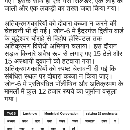
गए। इसके साथ ही एक गैस सिलेंडर, एक लोहे की
जाली और एक लकड़ी का तख्त जब्त किया गया।
अतिक्रमणकारियों को दोबारा कब्जा न करने की
चेतावनी भी दी गई। जोन-6 में हैदरगंज द्वितीय वार्ड
के बुद्धेश्वर चौराहे से विहोप हॉस्पिटल तक
अतिक्रमण विरोधी अभियान चलाया। इस दौरान
सड़क किनारे अवैध रूप से लगाए गए 15 ठेले और
15 अस्थायी दुकानों को हटवाया गया।
अतिक्रमणकारियों को स्पष्ट चेतावनी दी गई कि
संबंधित स्थल पर दोबारा कब्जा न किया जाए।
जोन-6 में प्रतिबंधित पॉलीथिन और अतिक्रमण के
मामलों में कुल 12 हजार रुपये का जुर्माना वसूला
गया।
TAGS
Lucknow
Municipal Corporation
seizing 25 pushcarts
अभयन
अवध
उठत
कड
कबज
चलय
जबततन
ठलय
न
नगम
नगर
म
रप
वहन
स
हई