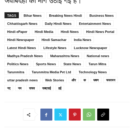
जवाबदेही की मांग उठाई गई है।
TAGS
Bihar News
Breaking News Hindi
Business News
Chhattisgarh News
Daily Hindi News
Entertainment News
Hindi ePaper
Hindi Media
Hindi News
Hindi News Portal
Hindi Newspaper
Hindi Samachar
India News
Latest Hindi News
Lifestyle News
Lucknow Newspaper
Madhya Pradesh News
Maharashtra News
National news
Politics News
Sports News
State News
Tarun Mitra
Tarunmitra
Tarunmitra Media Pvt Ltd
Technology News
uttar pradesh news
Web Stories
और
क
घषण
चयरमन
नए
नम
सचव
सबएसई
हई