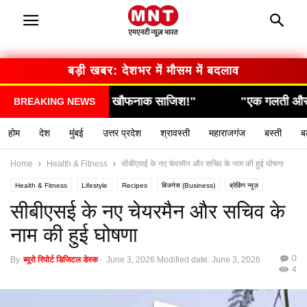
बड़ी खबर: देशभर में मौसम में बदलाव
!"
"एक गलती और सब कुछ खत्म… देखिए कैसे हुआ हादसा!"
BREAKING NEWS
होम
देश
मुंबई
उत्तर प्रदेश
श्रावस्ती
महाराजगंज
बस्ती
ब
Home
Health & Fitness
सीबीएसई के नए चेयरमैन और सचिव के नाम की हुई घोषणा
Health & Fitness
Lifestyle
Recipes
बिजनेस (Business)
ब्रेकिंग न्यूज़
मनोरंजन (Entertainment)
राशिफल / ज्योतिष
स्वास्थ्य (Health)
सीबीएसई के नए चेयरमैन और सचिव के
नाम की हुई घोषणा
0
By
ब्यूरो रिपोर्ट डिजिटल डेस्क
-
June 3, 2026
Modified date: June 3, 2026
4