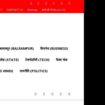
CY
CONTACT US
Sitemap
हमारे बारे में (About Us)
बलरामपुर (BALRAMPUR)
बिजनेस (BUSINESS)
्रदेश (STATE)
टेक्नोलॉजी (TECH)
फैक्ट चेक
EWS HINDI)
राजनीति (POLITICS)