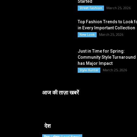
Started
March 25, 2026
Street Fashion
Top Fashion Trends to Look f
in Every Important Collection
March 25, 2026
New Look
Just in Time for Spring:
Community Style Turnaround
has Major Impact
March 25, 2026
Style Hunter
आज की ताज़ा खबरें
देश
जिला / लोकल (Local News)