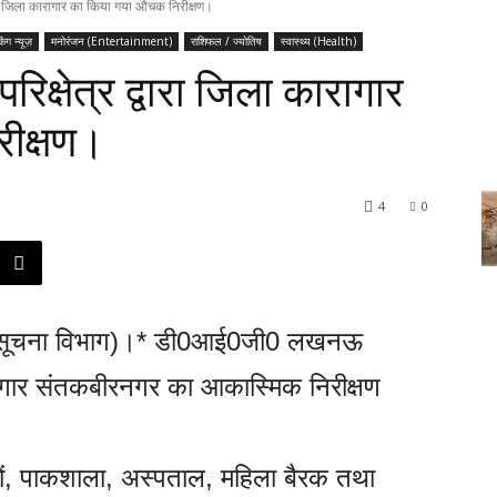
ा जिला कारागार का किया गया औचक निरीक्षण।
किंग न्यूज़
मनोरंजन (Entertainment)
राशिफल / ज्योतिष
स्वास्थ्य (Health)
षेत्र द्वारा जिला कारागार
ीक्षण।
4
0
सूचना विभाग)।* डी0आई0जी0 लखनऊ
कारागार संतकबीरनगर का आकास्मिक निरीक्षण
रकों, पाकशाला, अस्पताल, महिला बैरक तथा