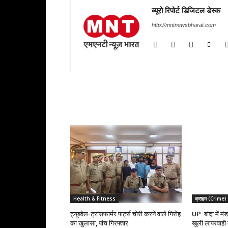
ब्यूरो रिपोर्ट डिजिटल डेस्क
http://mntnewsbharat.com
RELATED ARTICLES
Health & Fitness
क्राइम (Crime)
ट्यूबवेल-ट्रांसफार्मर पार्ट्स चोरी करने वाले गिरोह
UP: बांदा में म
का खुलासा, पांच गिरफ्तार
खुली लापरवाही क