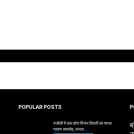
POPULAR POSTS
P
ब्
रुधौली में कल होगा विजय तिवारी का शपथ
ग्रहण समारोह, जनता...
उ