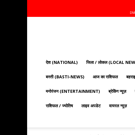
DM
Mnt
News
Bharat
|
आज
की
देश (NATIONAL)
जिला / लोकल (LOCAL NEW
ताज़ा
खबरें,
बस्ती (BASTI-NEWS)
आज का राशिफल
बहर
राजनीति,
क्राइम
और
मनोरंजन (ENTERTAINMENT)
ब्रेकिंग न्यूज़
देश
दुनिया
राशिफल / ज्योतिष
लाइव अपडेट
वायरल न्यूज़
की
खबरें"