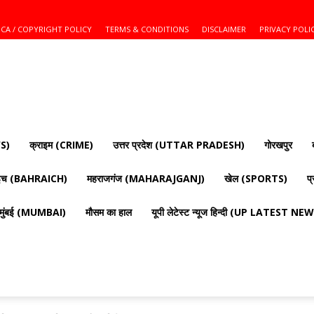
CA / COPYRIGHT POLICY
TERMS & CONDITIONS
DISCLAIMER
PRIVACY POLI
S)
क्राइम (CRIME)
उत्तर प्रदेश (UTTAR PRADESH)
गोरखपुर
ाइच (BAHRAICH)
महराजगंज (MAHARAJGANJ)
खेल (SPORTS)
प
मुंबई (MUMBAI)
मौसम का हाल
यूपी लेटेस्ट न्यूज हिन्दी (UP LATEST N