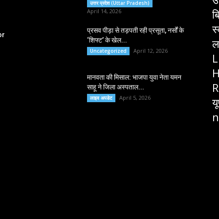
उत्तर प्रदेश (Uttar Pradesh)
ब
April 14, 2026
स
प्रसव पीड़ा से तड़पती रही प्रसूता, नर्सों के
or
‘शिफ्ट’ के खेल...
ल
April 12, 2026
Uncategorized
L
H
मानवता की मिसाल: भाजपा युवा नेता यमन
R
साहू ने जिला अस्पताल...
April 5, 2026
लाइव अपडेट
य
n