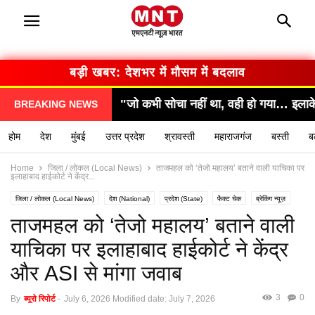
बड़ी खबर: देशभर में मौसम में बदलाव
िर्णय
"जो कभी सोचा नहीं था, वही हो गया… इलाके में सनसनी
BREAKING NEWS
होम
देश
मुंबई
उत्तर प्रदेश
श्रावस्ती
महाराजगंज
बस्ती
ब
Home
जिला / लोकल (Local News)
ताजमहल को ‘तेजो महालय’ बताने वाली याचिका पर
इलाहाबाद हाईकोर्ट ने केंद्र...
जिला / लोकल (Local News)
देश (National)
प्रदेश (State)
फैक्ट चेक
ब्रेकिंग न्यूज़
ताजमहल को ‘तेजो महालय’ बताने वाली
याचिका पर इलाहाबाद हाईकोर्ट ने केंद्र
और ASI से मांगा जवाब
3
0
By
ब्यूरो रिपोर्ट
-
July 6, 2026
Modified date: July 7, 2026