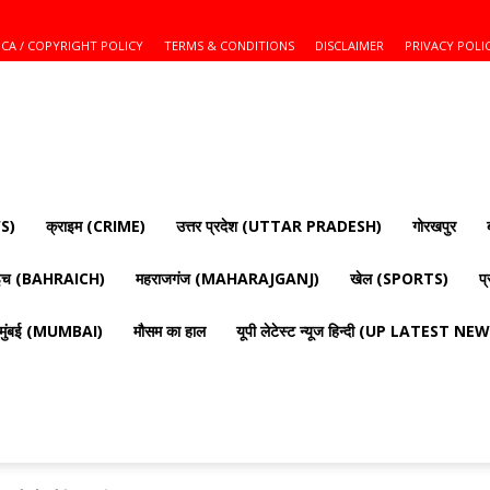
CA / COPYRIGHT POLICY
TERMS & CONDITIONS
DISCLAIMER
PRIVACY POLI
S)
क्राइम (CRIME)
उत्तर प्रदेश (UTTAR PRADESH)
गोरखपुर
ाइच (BAHRAICH)
महराजगंज (MAHARAJGANJ)
खेल (SPORTS)
प
मुंबई (MUMBAI)
मौसम का हाल
यूपी लेटेस्ट न्यूज हिन्दी (UP LATEST N