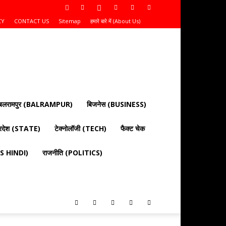
CY
CONTACT US
Sitemap
हमारे बारे में (About Us)
बलरामपुर (BALRAMPUR)
बिजनेस (BUSINESS)
्रदेश (STATE)
टेक्नोलॉजी (TECH)
फैक्ट चेक
EWS HINDI)
राजनीति (POLITICS)