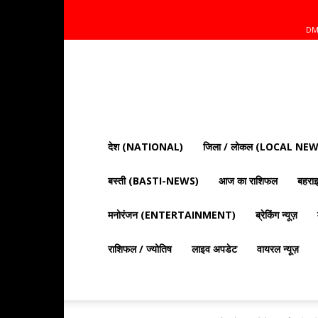
DM
Mnt
News
Bharat
|
आज
की
देश (NATIONAL)
जिला / लोकल (LOCAL NEW
ताज़ा
खबरें,
बस्ती (BASTI-NEWS)
आज का राशिफल
बहर
राजनीति,
क्राइम
और
मनोरंजन (ENTERTAINMENT)
ब्रेकिंग न्यूज़
देश
दुनिया
राशिफल / ज्योतिष
लाइव अपडेट
वायरल न्यूज़
की
खबरें"