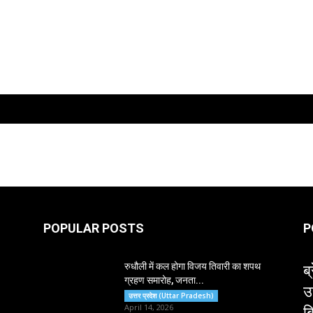
POPULAR POSTS
P
ब्
रुधौली में कल होगा विजय तिवारी का शपथ
ग्रहण समारोह, जनता...
उ
उत्तर प्रदेश (Uttar Pradesh)
ब
April 14, 2026