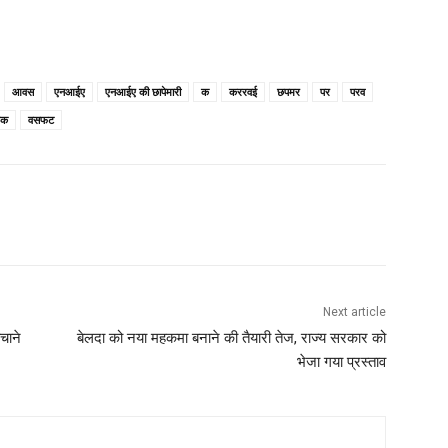
आवस
एनआईए
एनआईए की छापेमारी
क
कररवई
छपमर
पर
परव
यक
वसफट
Next article
बचाने
बेलदा को नया महकमा बनाने की तैयारी तेज, राज्य सरकार को
भेजा गया प्रस्ताव