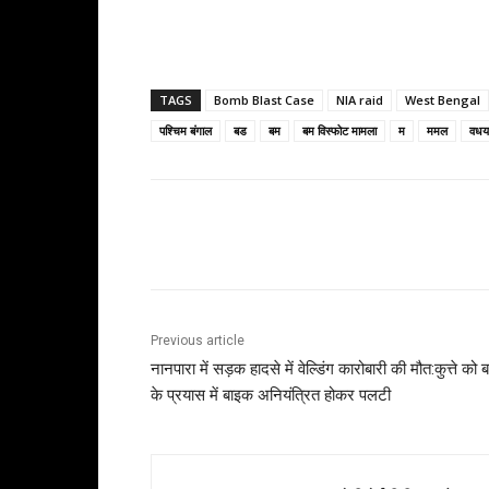
TAGS
Bomb Blast Case
NIA raid
West Bengal
पश्चिम बंगाल
बड
बम
बम विस्फोट मामला
म
ममल
वध
Share
Previous article
नानपारा में सड़क हादसे में वेल्डिंग कारोबारी की मौत:कुत्ते को 
के प्रयास में बाइक अनियंत्रित होकर पलटी