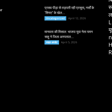
स
प्रसव पीड़ा से तड़पती रही प्रसूता, नर्सों के
or
‘शिफ्ट’ के खेल...
ल
April 12, 2026
Uncategorized
L
य
मानवता की मिसाल: भाजपा युवा नेता यमन
n
साहू ने जिला अस्पताल...
April 5, 2026
लाइव अपडेट
H
R