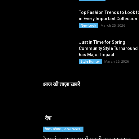
Top Fashion Trends to Look f
in Every Important Collection
March 25, 2026
New Look
Just in Time for Spring:
Community Style Turnaround
has Major Impact
March 25, 2026
Style Hunter
आज की ताज़ा खबरें
देश
जिला / लोकल (Local News)