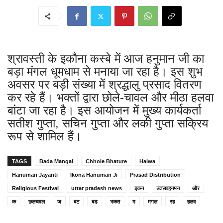
श्रावस्ती के इकौना कस्बे में आज हनुमान जी का
बड़ा मंगल धूमधाम से मनाया जा रहा है। इस शुभ
अवसर पर बड़ी संख्या में श्रद्धालु प्रसाद वितरण
कर रहे हैं। भक्तों द्वारा छोले-चावल और मीठा हलवा
बांटा जा रहा है। इस आयोजन में मुख्य कार्यकर्ता
सतीश गुप्ता, सचिन गुप्ता और लकी गुप्ता सक्रिय
रूप से शामिल हैं।
TAGS
Bada Mangal
Chhole Bhature
Halwa
Hanuman Jayanti
Ikona Hanuman Ji
Prasad Distribution
Religious Festival
uttar pradesh news
इकन
उतसवहनमन
और
क
छलचवल
ज
बट
बड
भकत
म
मगल
रह
हलव