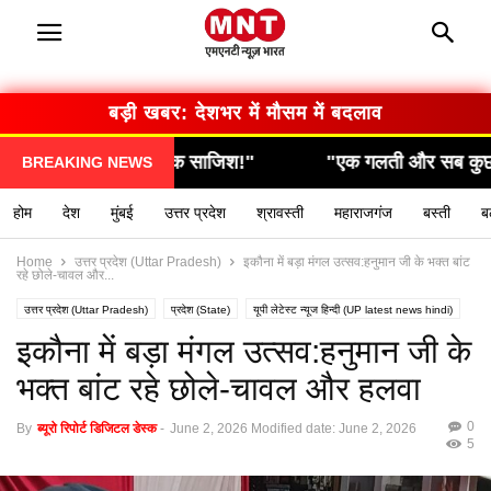
बड़ी खबर: सरकार का बड़ा फैसला
"एक गलती और सब कुछ खत्म… देखिए कैसे हुआ हादसा!"
"स
BREAKING NEWS
होम
देश
मुंबई
उत्तर प्रदेश
श्रावस्ती
महाराजगंज
बस्ती
ब
Home
उत्तर प्रदेश (Uttar Pradesh)
इकौना में बड़ा मंगल उत्सव:हनुमान जी के भक्त बांट
रहे छोले-चावल और...
उत्तर प्रदेश (Uttar Pradesh)
प्रदेश (State)
यूपी लेटेस्ट न्यूज हिन्दी (UP latest news hindi)
लाइव अपडेट
श्रावस्ती (Shravasti-news)
इकौना में बड़ा मंगल उत्सव:हनुमान जी के
भक्त बांट रहे छोले-चावल और हलवा
0
By
ब्यूरो रिपोर्ट डिजिटल डेस्क
-
June 2, 2026
Modified date: June 2, 2026
5