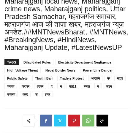
Maharajganj local news, Maharajganj
crime news, Maharajganj politics, Uttar
Pradesh Samachar, महराजगंज समाचार,
महराजगंज आज की ताज़ा खबर, महराजगंज न्यूज़
अपडेट.##MNTNewsBharat, #MNTNews,
#BreakingNews, #HindiNews,
Maharajganj Update, #LatestNewsUP
TAGS
Dilapidated Poles
Electricity Department Negligence
High Voltage Threat
Nepal Border News
Power Line Danger
Public Safety
Thuthi Bari
Traders Protest
आदलन
क
खतर
चतवन
जरजर
ठठबर
द
न
पल11
बजल
म
लइन
वयपरय
वलट
स
हजर