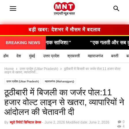
बड़ी खबर: सरकार का बड़ा फैसला
"एक गलती और सब कुछ खत्म… देखिए कैसे हुआ हादसा!"
BREAKING NEWS
होम
देश
मुंबई
उत्तर प्रदेश
श्रावस्ती
महाराजगंज
बस्ती
ब
Home
उत्तर प्रदेश (Uttar Pradesh)
ठूठीबारी में बिजली का जर्जर पोल:11 हजार वोल्ट
लाइन से खतरा, व्यापारियों...
उत्तर प्रदेश (Uttar Pradesh)
महराजगंज (Maharajganj)
ठूठीबारी में बिजली का जर्जर पोल:11
हजार वोल्ट लाइन से खतरा, व्यापारियों ने
आंदोलन की चेतावनी दी
0
By
ब्यूरो रिपोर्ट डिजिटल डेस्क
-
June 2, 2026
Modified date: June 2, 2026
4