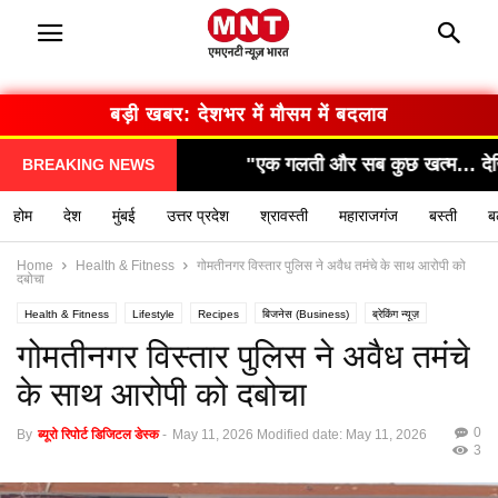
बड़ी खबर: सरकार का बड़ा फैसला
सब कुछ खत्म… देखिए कैसे हुआ हादसा!"
"सामने आया चौंका
BREAKING NEWS
होम
देश
मुंबई
उत्तर प्रदेश
श्रावस्ती
महाराजगंज
बस्ती
ब
Home
Health & Fitness
गोमतीनगर विस्तार पुलिस ने अवैध तमंचे के साथ आरोपी को
दबोचा
Health & Fitness
Lifestyle
Recipes
बिजनेस (Business)
ब्रेकिंग न्यूज़
मनोरंजन (Entertainment)
राशिफल / ज्योतिष
स्वास्थ्य (Health)
गोमतीनगर विस्तार पुलिस ने अवैध तमंचे
के साथ आरोपी को दबोचा
0
By
ब्यूरो रिपोर्ट डिजिटल डेस्क
-
May 11, 2026
Modified date: May 11, 2026
3