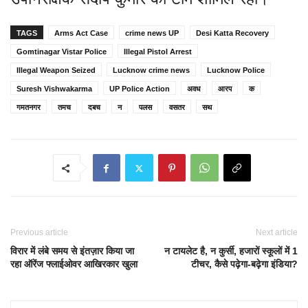
TAGS
Arms Act Case
crime news UP
Desi Katta Recovery
Gomtinagar Vistar Police
Illegal Pistol Arrest
Illegal Weapon Seized
Lucknow crime news
Lucknow Police
Suresh Vishwakarma
UP Police Action
अवध
आरप
क
गमतनगर
तमच
दबच
न
पलस
वसतर
सथ
Previous article
Next article
विरार में लंबे समय से इंतज़ार किया जा
न टायलेट है, न कुर्सी, हजारों स्कूलों में 1
रहा ऑरेंज फ्लाईओवर आखिरकार खुला
टीचर, कैसे पढ़ेगा-बढ़ेगा इंडिया?