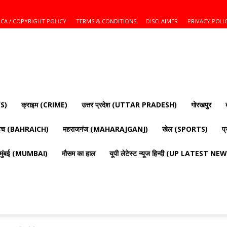
CA / COPYRIGHT POLICY
TERMS & CONDITIONS
DISCLAIMER
PRIVACY POLI
S)
क्राइम (CRIME)
उत्तर प्रदेश (UTTAR PRADESH)
गोरखपुर
ाइच (BAHRAICH)
महराजगंज (MAHARAJGANJ)
खेल (SPORTS)
प
मुंबई (MUMBAI)
मौसम का हाल
यूपी लेटेस्ट न्यूज हिन्दी (UP LATEST N