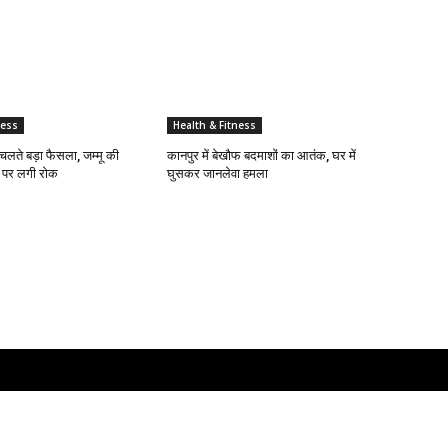
ness
Health & Fitness
लते बड़ा फैसला, जम्मू की
कानपुर में बेखौफ बदमाशों का आतंक, घर में
 पर लगी रोक
घुसकर जानलेवा हमला