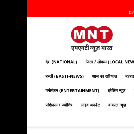
DM
Mnt
News
Bharat
|
आज
की
देश (NATIONAL)
जिला / लोकल (LOCAL NEW
ताज़ा
खबरें,
बस्ती (BASTI-NEWS)
आज का राशिफल
बहर
राजनीति,
क्राइम
और
मनोरंजन (ENTERTAINMENT)
ब्रेकिंग न्यूज़
देश
दुनिया
राशिफल / ज्योतिष
लाइव अपडेट
वायरल न्यूज़
की
खबरें"