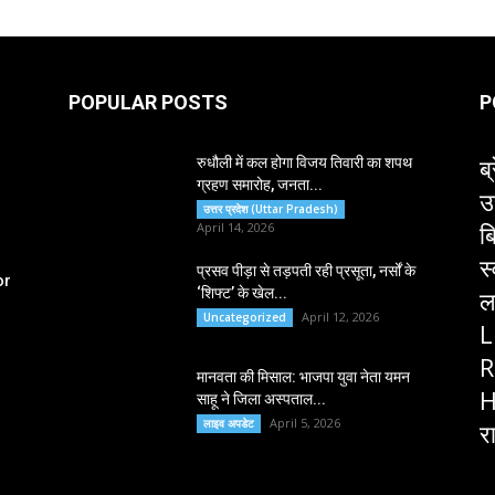
POPULAR POSTS
P
ब्
रुधौली में कल होगा विजय तिवारी का शपथ
ग्रहण समारोह, जनता...
उ
उत्तर प्रदेश (Uttar Pradesh)
ब
April 14, 2026
स
प्रसव पीड़ा से तड़पती रही प्रसूता, नर्सों के
or
‘शिफ्ट’ के खेल...
ल
April 12, 2026
Uncategorized
L
R
मानवता की मिसाल: भाजपा युवा नेता यमन
H
साहू ने जिला अस्पताल...
April 5, 2026
लाइव अपडेट
र