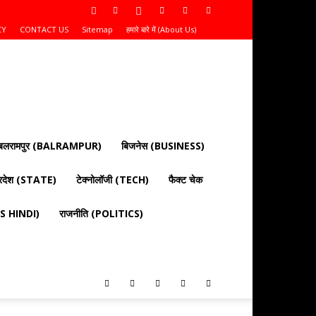
CY
CONTACT US
Sitemap
हमारे बारे में (About Us)
बलरामपुर (BALRAMPUR)
बिजनेस (BUSINESS)
्रदेश (STATE)
टेक्नोलॉजी (TECH)
फैक्ट चेक
EWS HINDI)
राजनीति (POLITICS)