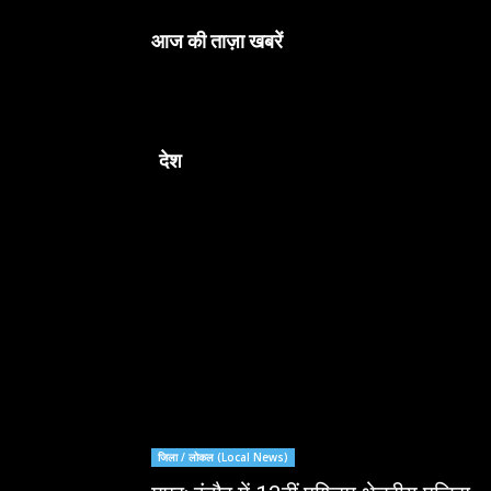
आज की ताज़ा खबरें
देश
जिला / लोकल (Local News)