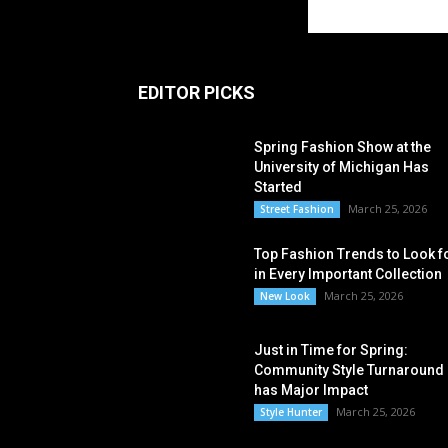
EDITOR PICKS
Spring Fashion Show at the
University of Michigan Has
Started
March 25, 2026
Street Fashion
Top Fashion Trends to Look f
in Every Important Collection
March 25, 2026
New Look
Just in Time for Spring:
Community Style Turnaround
has Major Impact
March 25, 2026
Style Hunter