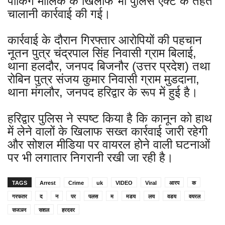
पार्किंग मालिक के खिलाफ भी पुलिस एक्ट के तहत
चालानी कार्रवाई की गई।
कार्रवाई के दौरान गिरफ्तार आरोपियों की पहचान
नूतन पुत्र चंद्रपाल सिंह निवासी ग्राम बिलाई,
थाना हलदौर, जनपद बिजनौर (उत्तर प्रदेश) तथा
रोबिन पुत्र संजय कुमार निवासी ग्राम मुडदाना,
थाना मंगलौर, जनपद हरिद्वार के रूप में हुई है।
हरिद्वार पुलिस ने स्पष्ट किया है कि कानून को हाथ
में लेने वालों के खिलाफ सख्त कार्रवाई जारी रहेगी
और सोशल मीडिया पर वायरल होने वाली घटनाओं
पर भी लगातार निगरानी रखी जा रही है।
TAGS
Arrest
Crime
uk
VIDEO
Viral
आरप
क
गरफतर
द
न
पर
पलस
म
मडय
लय
वडय
वयरल
सजञन
सशल
हरदवर