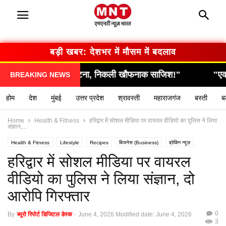
बड़ी खबर: देशभर में मौसम में बदलाव
समझा आम घटना, निकली खौफनाक साजिश!"
"एक गलती और स
BREAKING NEWS
होम
देश
मुंबई
उत्तर प्रदेश
श्रावस्ती
महाराजगंज
बस्ती
ब
Home
Health & Fitness
हरिद्वार में सोशल मीडिया पर वायरल वीडियो का पुलिस ने लिया
संज्ञान,...
Health & Fitness
Lifestyle
Recipes
बिजनेस (Business)
ब्रेकिंग न्यूज़
मनोरंजन (Entertainment)
राशिफल / ज्योतिष
स्वास्थ्य (Health)
हरिद्वार में सोशल मीडिया पर वायरल
वीडियो का पुलिस ने लिया संज्ञान, दो
आरोपि गिरफ्तार
0
By
ब्यूरो रिपोर्ट डिजिटल डेस्क
-
June 4, 2026
Modified date: June 4, 2026
3