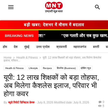
बड़ी खबर: सरकार का बड़ा फैसला
 गलती और सब कुछ खत्म… देखिए कैसे हुआ हादसा!"
"सामने
BREAKING NEWS
होम
देश
मुंबई
उत्तर प्रदेश
श्रावस्ती
महाराजगंज
बस्ती
ब
Home
Health & Fitness
यूपी: 12 लाख शिक्षकों को बड़ा तोहफा, अब मिलेगा कैशलेस
इलाज, परिवार...
Health & Fitness
Lifestyle
Recipes
बिजनेस (Business)
ब्रेकिंग न्यूज़
मनोरंजन (Entertainment)
राशिफल / ज्योतिष
स्वास्थ्य (Health)
यूपी: 12 लाख शिक्षकों को बड़ा तोहफा,
अब मिलेगा कैशलेस इलाज, परिवार भी
होगा कवर
0
By
ब्यूरो रिपोर्ट डिजिटल डेस्क
-
July 8, 2026
Modified date: July 8, 2026
6