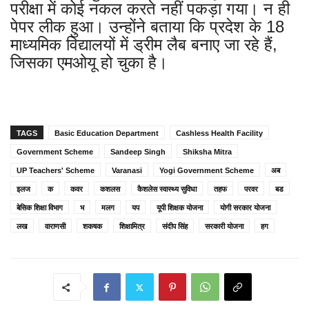
परीक्षा में कोई नकल करते नहीं पकड़ा गया। न ही
पेपर लीक हुआ। उन्होंने बताया कि प्रदेश के 18
माध्यमिक विद्यालयों में ड्रीम लैब बनाए जा रहे हैं,
जिसका एमओयू हो चुका है।
TAGS
Basic Education Department
Cashless Health Facility
Government Scheme
Sandeep Singh
Shiksha Mitra
UP Teachers' Scheme
Varanasi
Yogi Government Scheme
अब
इलज
क
कवर
कशलस
कैशलेस स्वास्थ्य सुविधा
तहफ
परवर
बड
बेसिक शिक्षा विभाग
भ
मलग
यप
यूपी शिक्षक योजना
योगी सरकार योजना
लख
वाराणसी
शकषक
शिक्षामित्र
संदीप सिंह
सरकारी योजना
हग