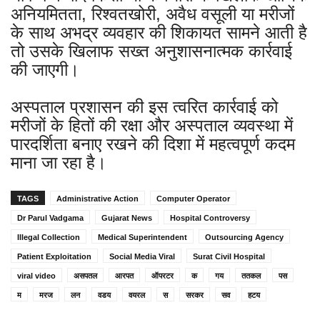
अनियमितता, रिश्वतखोरी, अवैध वसूली या मरीजों
के साथ अभद्र व्यवहार की शिकायत सामने आती है
तो उसके खिलाफ सख्त अनुशासनात्मक कार्रवाई
की जाएगी।
अस्पताल प्रशासन की इस त्वरित कार्रवाई को
मरीजों के हितों की रक्षा और अस्पताल व्यवस्था में
पारदर्शिता बनाए रखने की दिशा में महत्वपूर्ण कदम
माना जा रहा है।
TAGS
Administrative Action
Computer Operator
Dr Parul Vadgama
Gujarat News
Hospital Controversy
Illegal Collection
Medical Superintendent
Outsourcing Agency
Patient Exploitation
Social Media Viral
Surat Civil Hospital
viral video
असपतल
आरपत
ऑपरटर
क
गय
ततकल
पस
म
मरज
लन
वडय
वयरल
स
सरकर
सव
हटय