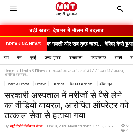
बड़ी खबर: सरकार का बड़ा फैसला
्म… देखिए कैसे हुआ हादसा!"
"सामने आया चौंकाने वाला सच
BREAKING NEWS
होम
देश
मुंबई
उत्तर प्रदेश
श्रावस्ती
महाराजगंज
बस्ती
ब
Home
Health & Fitness
सरकारी अस्पताल में मरीजों से पैसे लेने का वीडियो वायरल,
आरोपित ऑपरेटर...
Health & Fitness
Lifestyle
Recipes
बिजनेस (Business)
ब्रेकिंग न्यूज़
मनोरंजन (Entertainment)
राशिफल / ज्योतिष
स्वास्थ्य (Health)
सरकारी अस्पताल में मरीजों से पैसे लेने
का वीडियो वायरल, आरोपित ऑपरेटर को
तत्काल सेवा से हटाया गया
0
By
ब्यूरो रिपोर्ट डिजिटल डेस्क
-
June 3, 2026
Modified date: June 3, 2026
4