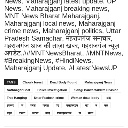
News, Maharajganj latest update, UP
News, Maharajganj breaking news,
MNT News Bharat Maharajganj,
Maharajganj local news, Maharajganj
crime news, Maharajganj politics, Uttar
Pradesh Samachar, महराजगंज समाचार,
महराजगंज आज की ताज़ा खबर, महराजगंज न्यूज़
अपडेट.##MNTNewsBharat, #MNTNews,
#BreakingNews, #HindiNews,
Maharajganj Update, #LatestNewsUP
TAGS
Chowk forest
Dead Body Found
Maharajganj News
Nathnagar Beat
Police Investigation
Sohgi Barwa Wildlife Division
Tree Hanging
Uttar Pradesh crime
Woman dead body
आई
इतजर
क
घरल
जगल
पड
पसटमरटम
बत
म
मल
महल
रपरट
लटक
ववद
शवमहरजगज
स
समन