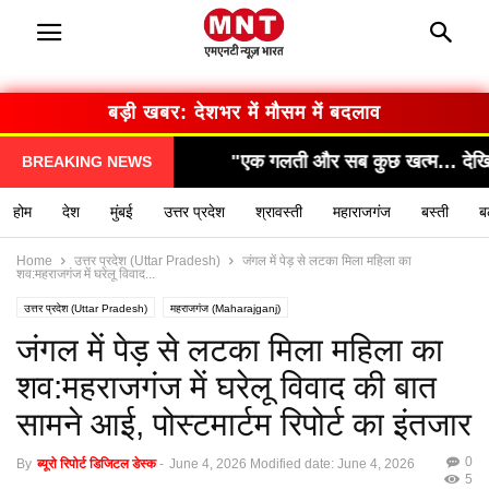
बड़ी खबर: सरकार का बड़ा फैसला
क गलती और सब कुछ खत्म… देखिए कैसे हुआ हादसा!"
"सामन
BREAKING NEWS
होम
देश
मुंबई
उत्तर प्रदेश
श्रावस्ती
महाराजगंज
बस्ती
ब
Home
उत्तर प्रदेश (Uttar Pradesh)
जंगल में पेड़ से लटका मिला महिला का
शव:महराजगंज में घरेलू विवाद...
उत्तर प्रदेश (Uttar Pradesh)
महराजगंज (Maharajganj)
जंगल में पेड़ से लटका मिला महिला का
शव:महराजगंज में घरेलू विवाद की बात
सामने आई, पोस्टमार्टम रिपोर्ट का इंतजार
0
By
ब्यूरो रिपोर्ट डिजिटल डेस्क
-
June 4, 2026
Modified date: June 4, 2026
5