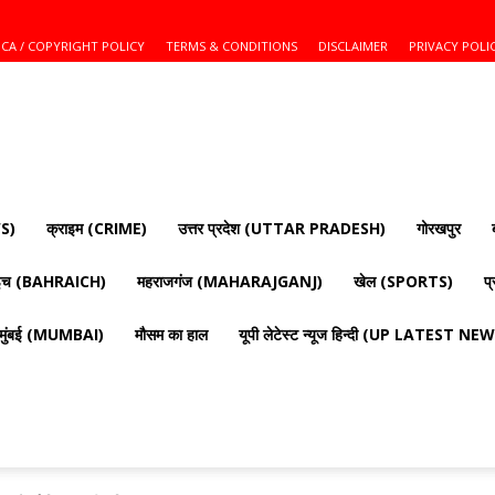
CA / COPYRIGHT POLICY
TERMS & CONDITIONS
DISCLAIMER
PRIVACY POLI
S)
क्राइम (CRIME)
उत्तर प्रदेश (UTTAR PRADESH)
गोरखपुर
ाइच (BAHRAICH)
महराजगंज (MAHARAJGANJ)
खेल (SPORTS)
प
मुंबई (MUMBAI)
मौसम का हाल
यूपी लेटेस्ट न्यूज हिन्दी (UP LATEST N