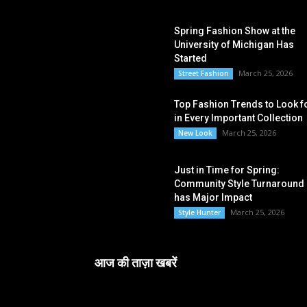
Spring Fashion Show at the
University of Michigan Has
Started
March 25, 2026
Street Fashion
Top Fashion Trends to Look f
in Every Important Collection
March 25, 2026
New Look
Just in Time for Spring:
Community Style Turnaround
has Major Impact
March 25, 2026
Style Hunter
आज की ताज़ा खबरें