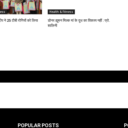
ness
Health & Fitness
दीप ने 25 टीबी रोगियों को लिया
डोनर ह्यूमन मिल्क मां के दूध का विकल्प नहीं : प्रो.
शालिनी
POPULAR POSTS
P