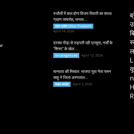
ब्
रुधौली में कल होगा विजय तिवारी का शपथ
ग्रहण समारोह, जनता...
उ
उत्तर प्रदेश (Uttar Pradesh)
ब
April 14, 2026
स
प्रसव पीड़ा से तड़पती रही प्रसूता, नर्सों के
or
‘शिफ्ट’ के खेल...
ल
April 12, 2026
Uncategorized
L
य
मानवता की मिसाल: भाजपा युवा नेता यमन
n
साहू ने जिला अस्पताल...
April 5, 2026
लाइव अपडेट
H
R