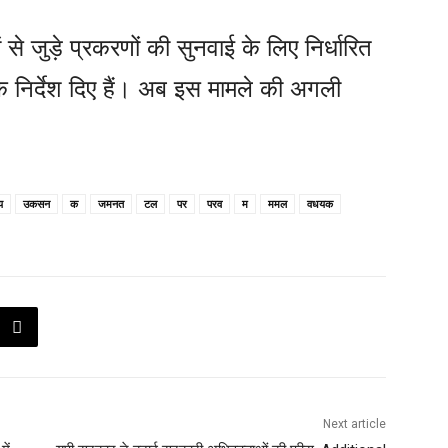
से जुड़े प्रकरणों की सुनवाई के लिए निर्धारित
 के निर्देश दिए हैं। अब इस मामले की अगली
य
उकसन
क
जमनत
टल
पर
परव
म
ममल
वधयक
Next article