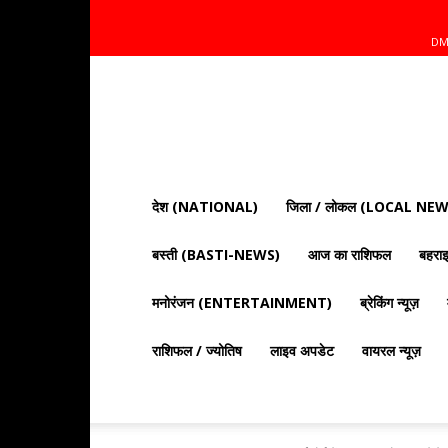
DM
Mnt
News
Bharat
|
आज
की
देश (NATIONAL)
जिला / लोकल (LOCAL NEW
ताज़ा
खबरें,
बस्ती (BASTI-NEWS)
आज का राशिफल
बहर
राजनीति,
क्राइम
और
मनोरंजन (ENTERTAINMENT)
ब्रेकिंग न्यूज़
देश
दुनिया
राशिफल / ज्योतिष
लाइव अपडेट
वायरल न्यूज़
की
खबरें"