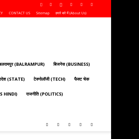
CY
CONTACT US
Sitemap
हमारे बारे में (About Us)
बलरामपुर (BALRAMPUR)
बिजनेस (BUSINESS)
्रदेश (STATE)
टेक्नोलॉजी (TECH)
फैक्ट चेक
EWS HINDI)
राजनीति (POLITICS)