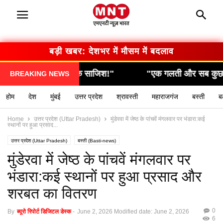
बड़ी खबर: देशभर में मौसम में बदलाव
साजिश!"
"एक गलती और सब कुछ खत्म… देखिए कैसे हुआ ह
BREAKING NEWS
होम
देश
मुंबई
उत्तर प्रदेश
श्रावस्ती
महाराजगंज
बस्ती
ब
Home
उत्तर प्रदेश (Uttar Pradesh)
मुंडेरवा में जेष्ठ के पांचवें मंगलवार पर भंडारा:कई
स्थानों पर हुआ प्रसाद...
उत्तर प्रदेश (Uttar Pradesh)
बस्ती (Basti-news)
यूपी लेटेस्ट न्यूज हिन्दी (UP latest news hindi)
मुंडेरवा में जेष्ठ के पांचवें मंगलवार पर
भंडारा:कई स्थानों पर हुआ प्रसाद और
शरबत का वितरण
0
By
ब्यूरो रिपोर्ट डिजिटल डेस्क
-
June 2, 2026
Modified date: June 2, 2026
6