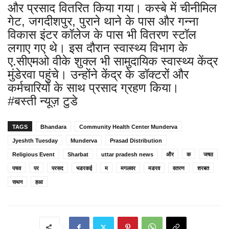
और प्रसाद वितरित किया गया। कस्बे में चीनीमिल
गेट, जगदीशपुर, पुराने थाने के पास और गन्ना
विकास इंटर कॉलेज के पास भी वितरण स्टॉल
लगाए गए थे। इस दौरान स्वास्थ्य विभाग के
ए.सीएमओ वीके शुक्ल भी सामुदायिक स्वास्थ्य केंद्र
मुंडेरवा पहुंचे। उन्होंने केंद्र के डॉक्टरों और
कर्मचारियों के साथ प्रसाद ग्रहण किया।
#बस्ती न्यूज़ टुडे
TAGS
Bhandara
Community Health Center Munderva
Jyeshth Tuesday
Munderva
Prasad Distribution
Religious Event
Sharbat
uttar pradesh news
और
क
जषठ
पचव
पर
परसद
भडरकई
म
मगलवर
मडरव
वतरण
शरबत
सथन
हआ