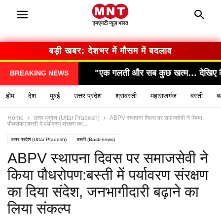
बड़ी खबर: सरकार का बड़ा फैसला
छ खत्म… देखिए कैसे हुआ हादसा!"
"सामने आया चौंकाने वाल
BREAKING NEWS
होम
देश
मुंबई
उत्तर प्रदेश
श्रावस्ती
महाराजगंज
बस्ती
ब
Home
उत्तर प्रदेश (Uttar Pradesh)
ABPV स्थापना दिवस पर समाजसेवी ने किया
पौधरोपण:बस्ती में पर्यावरण संरक्षण का...
उत्तर प्रदेश (Uttar Pradesh)
बस्ती (Basti-news)
यूपी लेटेस्ट न्यूज हिन्दी (UP latest news hindi)
ABPV स्थापना दिवस पर समाजसेवी ने
किया पौधरोपण:बस्ती में पर्यावरण संरक्षण
का दिया संदेश, जनभागीदारी बढ़ाने का
लिया संकल्प