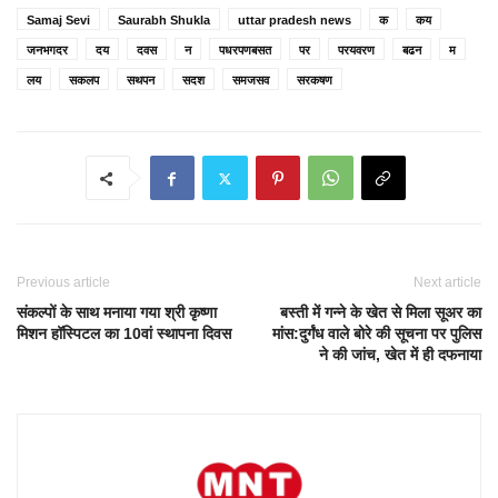
Samaj Sevi
Saurabh Shukla
uttar pradesh news
क
कय
जनभगदर
दय
दवस
न
पधरपणबसत
पर
परयवरण
बढन
म
लय
सकलप
सथपन
सदश
समजसव
सरकषण
Previous article
Next article
संकल्पों के साथ मनाया गया श्री कृष्णा
बस्ती में गन्ने के खेत से मिला सूअर का
मिशन हॉस्पिटल का 10वां स्थापना दिवस
मांस:दुर्गंध वाले बोरे की सूचना पर पुलिस
ने की जांच, खेत में ही दफनाया