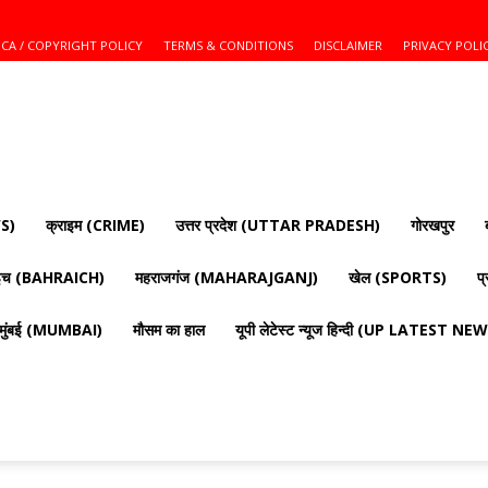
CA / COPYRIGHT POLICY
TERMS & CONDITIONS
DISCLAIMER
PRIVACY POLI
S)
क्राइम (CRIME)
उत्तर प्रदेश (UTTAR PRADESH)
गोरखपुर
ाइच (BAHRAICH)
महराजगंज (MAHARAJGANJ)
खेल (SPORTS)
प
मुंबई (MUMBAI)
मौसम का हाल
यूपी लेटेस्ट न्यूज हिन्दी (UP LATEST N