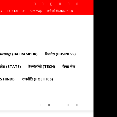
CY
CONTACT US
Sitemap
हमारे बारे में (About Us)
बलरामपुर (BALRAMPUR)
बिजनेस (BUSINESS)
्रदेश (STATE)
टेक्नोलॉजी (TECH)
फैक्ट चेक
EWS HINDI)
राजनीति (POLITICS)