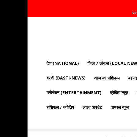
DM
Mnt
News
Bharat
|
आज
की
देश (NATIONAL)
जिला / लोकल (LOCAL NEW
ताज़ा
खबरें,
बस्ती (BASTI-NEWS)
आज का राशिफल
बहर
राजनीति,
क्राइम
और
मनोरंजन (ENTERTAINMENT)
ब्रेकिंग न्यूज़
देश
दुनिया
राशिफल / ज्योतिष
लाइव अपडेट
वायरल न्यूज़
की
खबरें"