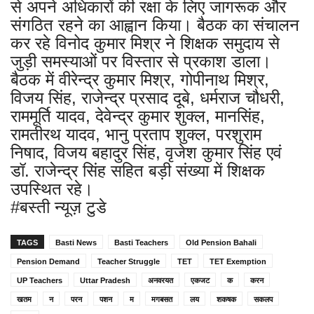
से अपने अधिकारों की रक्षा के लिए जागरूक और
संगठित रहने का आह्वान किया। बैठक का संचालन
कर रहे विनोद कुमार मिश्र ने शिक्षक समुदाय से
जुड़ी समस्याओं पर विस्तार से प्रकाश डाला।
बैठक में वीरेन्द्र कुमार मिश्र, गोपीनाथ मिश्र,
विजय सिंह, राजेन्द्र प्रसाद दूबे, धर्मराज चौधरी,
राममूर्ति यादव, देवेन्द्र कुमार शुक्ल, मानसिंह,
रामतीरथ यादव, भानु प्रताप शुक्ल, परशुराम
निषाद, विजय बहादुर सिंह, वृजेश कुमार सिंह एवं
डॉ. राजेन्द्र सिंह सहित बड़ी संख्या में शिक्षक
उपस्थित रहे।
#बस्ती न्यूज़ टुडे
TAGS
Basti News
Basti Teachers
Old Pension Bahali
Pension Demand
Teacher Struggle
TET
TET Exemption
UP Teachers
Uttar Pradesh
अनवरयत
एकजट
क
करन
खतम
न
परन
पशन
म
मगबसत
लय
शकषक
सकलप