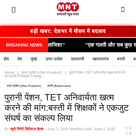
बड़ी खबर: देशभर में मौसम में बदलाव
िकली खौफनाक साजिश!"
"एक गलती और सब कुछ खत्म… देखि
BREAKING NEWS
होम
देश
मुंबई
उत्तर प्रदेश
श्रावस्ती
महाराजगंज
बस्ती
ब
Home
उत्तर प्रदेश (Uttar Pradesh)
पुरानी पेंशन, TET अनिवार्यता खत्म करने की
मांग:बस्ती में शिक्षकों ने एकजुट...
उत्तर प्रदेश (Uttar Pradesh)
बस्ती (Basti-news)
यूपी लेटेस्ट न्यूज हिन्दी (UP latest news hindi)
पुरानी पेंशन, TET अनिवार्यता खत्म
करने की मांग:बस्ती में शिक्षकों ने एकजुट
संघर्ष का संकल्प लिया
0
By
ब्यूरो रिपोर्ट डिजिटल डेस्क
-
June 3, 2026
Modified date: June 3, 2026
8