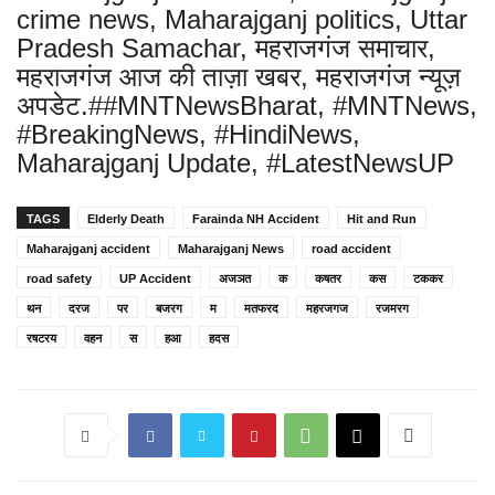
crime news, Maharajganj politics, Uttar
Pradesh Samachar, महराजगंज समाचार,
महराजगंज आज की ताज़ा खबर, महराजगंज न्यूज़
अपडेट.##MNTNewsBharat, #MNTNews,
#BreakingNews, #HindiNews,
Maharajganj Update, #LatestNewsUP
TAGS
Elderly Death
Farainda NH Accident
Hit and Run
Maharajganj accident
Maharajganj News
road accident
road safety
UP Accident
अजञत
क
कषतर
कस
टककर
थन
दरज
पर
बजरग
म
मतफरद
महरजगज
रजमरग
रषटरय
वहन
स
हआ
हदस