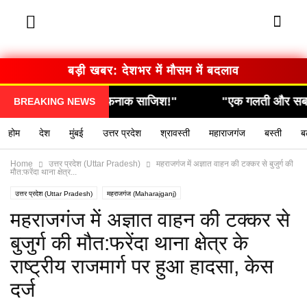
बड़ी खबर: देशभर में मौसम में बदलाव
, निकली खौफनाक साजिश!"
"एक गलती और सब कुछ खत्म… द
BREAKING NEWS
होम
देश
मुंबई
उत्तर प्रदेश
श्रावस्ती
महाराजगंज
बस्ती
ब
Home
उत्तर प्रदेश (Uttar Pradesh)
महराजगंज में अज्ञात वाहन की टक्कर से बुजुर्ग की
मौत:फरेंदा थाना क्षेत्र...
उत्तर प्रदेश (Uttar Pradesh)
महराजगंज (Maharajganj)
महराजगंज में अज्ञात वाहन की टक्कर से
बुजुर्ग की मौत:फरेंदा थाना क्षेत्र के
राष्ट्रीय राजमार्ग पर हुआ हादसा, केस
दर्ज