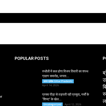
POPULAR POSTS
P
ब्
रुधौली में कल होगा विजय तिवारी का शपथ
ग्रहण समारोह, जनता...
उ
उत्तर प्रदेश (Uttar Pradesh)
ब
April 14, 2026
स
प्रसव पीड़ा से तड़पती रही प्रसूता, नर्सों के
or
‘शिफ्ट’ के खेल...
ल
April 12, 2026
Uncategorized