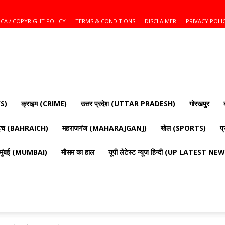
CA / COPYRIGHT POLICY
TERMS & CONDITIONS
DISCLAIMER
PRIVACY POLI
S)
क्राइम (CRIME)
उत्तर प्रदेश (UTTAR PRADESH)
गोरखपुर
ाइच (BAHRAICH)
महराजगंज (MAHARAJGANJ)
खेल (SPORTS)
प
मुंबई (MUMBAI)
मौसम का हाल
यूपी लेटेस्ट न्यूज हिन्दी (UP LATEST N