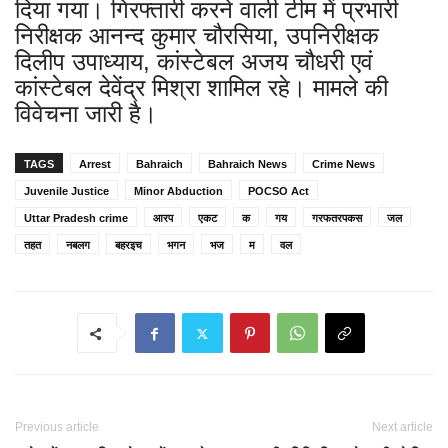
दिया गया। गिरफ्तारी करने वाली टीम में प्रभारी
निरीक्षक आनन्द कुमार चौरसिया, उपनिरीक्षक
दिलीप उपाध्याय, कांस्टेबल अजय चौधरी एवं
कांस्टेबल देवेंद्र मिश्रा शामिल रहे। मामले की
विवेचना जारी है।
TAGS
Arrest
Bahraich
Bahraich News
Crime News
Juvenile Justice
Minor Abduction
POCSO Act
Uttar Pradesh crime
आरप
एकट
क
गय
गरफतरपकस
जल
तहत
नबलग
बहरइच
भगन
भज
म
वल
Previous article
Next article