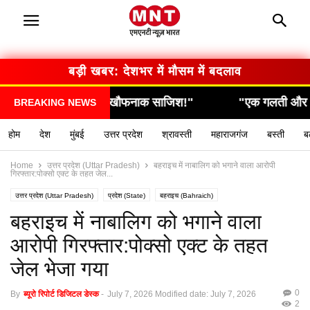
बड़ी खबर: देशभर में मौसम में बदलाव
!"
"एक गलती और सब कुछ खत्म… देखिए कैसे हुआ हादसा!"
BREAKING NEWS
होम
देश
मुंबई
उत्तर प्रदेश
श्रावस्ती
महाराजगंज
बस्ती
ब
Home
उत्तर प्रदेश (Uttar Pradesh)
बहराइच में नाबालिग को भगाने वाला आरोपी
गिरफ्तार:पोक्सो एक्ट के तहत जेल...
उत्तर प्रदेश (Uttar Pradesh)
प्रदेश (State)
बहराइच (Bahraich)
यूपी लेटेस्ट न्यूज हिन्दी (UP latest news hindi)
लाइव अपडेट
बहराइच में नाबालिग को भगाने वाला
आरोपी गिरफ्तार:पोक्सो एक्ट के तहत
जेल भेजा गया
0
By
ब्यूरो रिपोर्ट डिजिटल डेस्क
-
July 7, 2026
Modified date: July 7, 2026
2