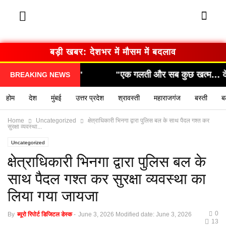
बड़ी खबर: देशभर में मौसम में बदलाव
फनाक साजिश!"
"एक गलती और सब कुछ खत्म… देखिए कैसे ह
BREAKING NEWS
होम
देश
मुंबई
उत्तर प्रदेश
श्रावस्ती
महाराजगंज
बस्ती
ब
Home
Uncategorized
क्षेत्राधिकारी भिनगा द्वारा पुलिस बल के साथ पैदल गश्त कर
सुरक्षा व्यवस्था...
Uncategorized
क्षेत्राधिकारी भिनगा द्वारा पुलिस बल के
साथ पैदल गश्त कर सुरक्षा व्यवस्था का
लिया गया जायजा
0
By
ब्यूरो रिपोर्ट डिजिटल डेस्क
-
June 3, 2026
Modified date: June 3, 2026
13