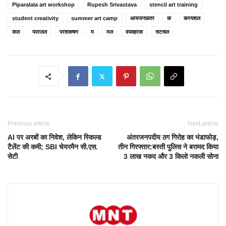
Piparalala art workshop
Rupesh Srivastava
stencil art training
student creativity
summer art camp
आयजनछतर
क
करयशल
कल
पपरलल
परशकषण
म
मल
वयवहरक
सटसल
Previous article
Next article
AI पर अरबों का निवेश, लेकिन स्किल्ड
अंतरजनपदीय ठग गिरोह का भंडाफोड़,
टैलेंट की कमी; SBI चेयरमैन सी.एस.
तीन गिरफ्तार:बस्ती पुलिस ने बरामद किया
सेटी
3 लाख नकद और 3 किलो नकली सोना