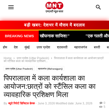
बड़ी खबर: देशभर में मौसम में बदलाव
ली खौफनाक साजिश!"
"एक गलती और सब कुछ खत्म… देखिए 
BREAKING NEWS
होम
देश
मुंबई
उत्तर प्रदेश
श्रावस्ती
महाराजगंज
बस्ती
ब
Home
उत्तर प्रदेश (Uttar Pradesh)
पिपरालाला में कला कार्यशाला का आयोजन:छात्रों
को स्टैंसिल कला का व्यावहारिक प्रशिक्षण...
उत्तर प्रदेश (Uttar Pradesh)
महराजगंज (Maharajganj)
पिपरालाला में कला कार्यशाला का
आयोजन:छात्रों को स्टैंसिल कला का
व्यावहारिक प्रशिक्षण मिला
0
By
ब्यूरो रिपोर्ट डिजिटल डेस्क
-
June 3, 2026
Modified date: June 3, 2026
5