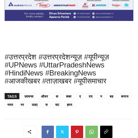
#उत्तरप्रदेश #उत्तरप्रदेशन्यूज़ #यूपीन्यूज़
#UPNews #UttarPradeshNews
#HindiNews #BreakingNews
#आजकीखबर #ताज़ाखबर #यूपीसमाचार
TAGS
उपचनव
ऑफर
क
कबर
द
दय
न
बड
बनरज
ममत
मर
लडए
स
सट
हमय