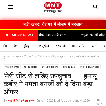
बड़ी खबर: देशभर में मौसम में बदलाव
िश!"
"एक गलती और सब कुछ खत्म… देखिए कैसे हुआ हादसा
BREAKING NEWS
होम
देश
मुंबई
उत्तर प्रदेश
श्रावस्ती
महाराजगंज
बस्ती
ब
Home
क्राइम (Crime)
‘मेरी सीट से लड़िए उपचुनाव…’, हुमायूं कबीर ने ममता बनर्जी को
दे...
क्राइम (Crime)
खेल (Sports)
टेक्नोलॉजी (Tech)
प्रदेश (State)
बिजनेस (Business)
ब्रेकिंग न्यूज़
लाइव अपडेट
वायरल न्यूज़
विदेश (International)
सरकारी योजना 2026
‘मेरी सीट से लड़िए उपचुनाव…’, हुमायूं
स्वास्थ्य (Health)
कबीर ने ममता बनर्जी को दे दिया बड़ा
ऑफर
0
By
ब्यूरो रिपोर्ट डिजिटल डेस्क
-
June 4, 2026
Modified date: June 4, 2026
4