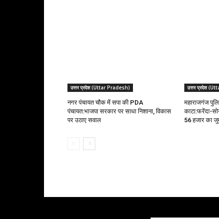
उत्तर प्रदेश (Uttar Pradesh)
उत्तर प्रदेश (
नगर पंचायत चौक में सपा की PDA
महाराजगंज पुलि
पंचायत:भाजपा सरकार पर साधा निशाना, विकास
काटा:फरेंदा-सोन
पर उठाए सवाल
₹56 हजार का जुर