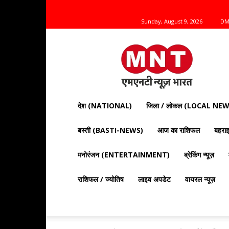
Sunday, August 9, 2026
DM
Mnt
News
Bharat
|
आज
की
देश (NATIONAL)
जिला / लोकल (LOCAL NEW
ताज़ा
खबरें,
बस्ती (BASTI-NEWS)
आज का राशिफल
बहर
राजनीति,
क्राइम
और
मनोरंजन (ENTERTAINMENT)
ब्रेकिंग न्यूज़
देश
दुनिया
राशिफल / ज्योतिष
लाइव अपडेट
वायरल न्यूज़
की
खबरें"