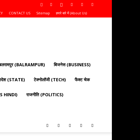
CY
CONTACT US
Sitemap
हमारे बारे में (About Us)
बलरामपुर (BALRAMPUR)
बिजनेस (BUSINESS)
्रदेश (STATE)
टेक्नोलॉजी (TECH)
फैक्ट चेक
EWS HINDI)
राजनीति (POLITICS)