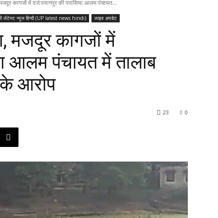
़ा, मजदूर कागजों में दर्ज:पयागपुर की परासिया आलम पंचायत...
पी लेटेस्ट न्यूज हिन्दी (UP latest news hindi)
लाइव अपडेट
़ा, मजदूर कागजों में
या आलम पंचायत में तालाब
र के आरोप
23
0