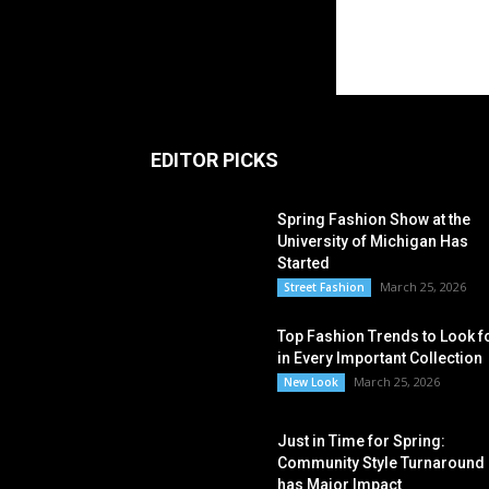
EDITOR PICKS
Spring Fashion Show at the
University of Michigan Has
Started
March 25, 2026
Street Fashion
Top Fashion Trends to Look f
in Every Important Collection
March 25, 2026
New Look
Just in Time for Spring:
Community Style Turnaround
has Major Impact