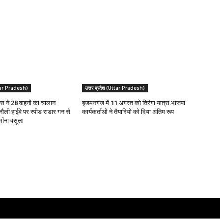
Uttar Pradesh)
उत्तर प्रदेश (Uttar Pradesh)
स ने 28 वाहनों का चालान
बृजमनगंज में 11 अगस्त को तिरंगा यात्रा:भाजपा
ौली हाईवे पर स्पीड राडार गन से
कार्यकर्ताओं ने तैयारियों को दिया अंतिम रूप
्माना वसूला