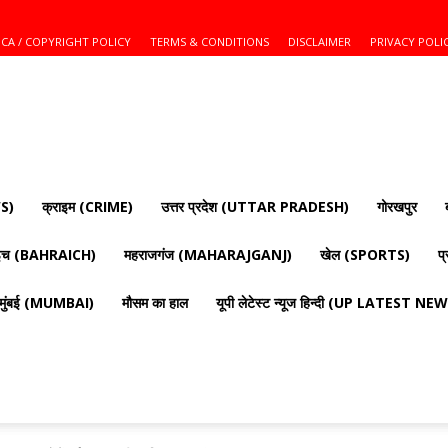
CA / COPYRIGHT POLICY
TERMS & CONDITIONS
DISCLAIMER
PRIVACY POLI
S)
क्राइम (CRIME)
उत्तर प्रदेश (UTTAR PRADESH)
गोरखपुर
ाइच (BAHRAICH)
महराजगंज (MAHARAJGANJ)
खेल (SPORTS)
प
मुंबई (MUMBAI)
मौसम का हाल
यूपी लेटेस्ट न्यूज हिन्दी (UP LATEST N