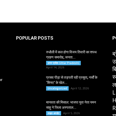
POPULAR POSTS
P
ब्
रुधौली में कल होगा विजय तिवारी का शपथ
ग्रहण समारोह, जनता...
उ
उत्तर प्रदेश (Uttar Pradesh)
ब
April 14, 2026
स
प्रसव पीड़ा से तड़पती रही प्रसूता, नर्सों के
or
‘शिफ्ट’ के खेल...
ल
April 12, 2026
Uncategorized
L
H
मानवता की मिसाल: भाजपा युवा नेता यमन
R
साहू ने जिला अस्पताल...
April 5, 2026
लाइव अपडेट
य