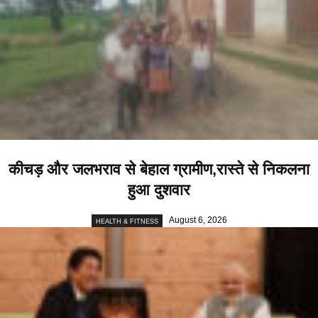
कीचड़ और जलभराव से बेहाल ग्रामीण,रास्ते से निकलना
हुआ दुशवार
August 6, 2026
HEALTH & FITNESS