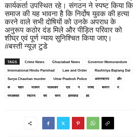
कार्यकर्ता उपस्थित रहे। संगठन ने स्पष्ट किया कि
समाज की यह भावना है कि निर्दोष युवक की हत्या
करने वाले सभी दोषियों को उनके अपराध के
अनुरूप कठोर दंड मिले और पीड़ित परिवार को
शीघ्र एवं पूर्ण न्याय सुनिश्चित किया जाए।
#बस्ती न्यूज़ टुडे
TAGS
Crime News
Ghaziabad News
Governor Memorandum
International Hindu Parishad
Law and Order
Rashtriya Bajrang Dal
Surya Chauhan murder
Uttar Pradesh Police
अतररषटरय
और
क
चहन
जञपन
जलधकर
दल
न
परषद
बजरग
म
ममलबसत
रषटरय
सप
सरय
हतयकड
हद