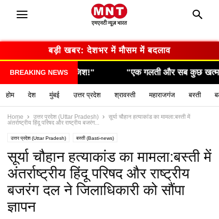
बड़ी खबर: देशभर में मौसम में बदलाव
श!"
"एक गलती और सब कुछ खत्म… देखिए कैसे हुआ हादसा!
BREAKING NEWS
होम
देश
मुंबई
उत्तर प्रदेश
श्रावस्ती
महाराजगंज
बस्ती
ब
Home
उत्तर प्रदेश (Uttar Pradesh)
सूर्या चौहान हत्याकांड का मामला:बस्ती में
अंतर्राष्ट्रीय हिंदू परिषद और राष्ट्रीय बजरंग...
उत्तर प्रदेश (Uttar Pradesh)
बस्ती (Basti-news)
यूपी लेटेस्ट न्यूज हिन्दी (UP latest news hindi)
सूर्या चौहान हत्याकांड का मामला:बस्ती में
अंतर्राष्ट्रीय हिंदू परिषद और राष्ट्रीय
बजरंग दल ने जिलाधिकारी को सौंपा
ज्ञापन