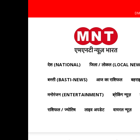
DM
Mnt
News
Bharat
|
आज
की
देश (NATIONAL)
जिला / लोकल (LOCAL NEW
ताज़ा
खबरें,
बस्ती (BASTI-NEWS)
आज का राशिफल
बहर
राजनीति,
क्राइम
और
मनोरंजन (ENTERTAINMENT)
ब्रेकिंग न्यूज़
देश
दुनिया
राशिफल / ज्योतिष
लाइव अपडेट
वायरल न्यूज़
की
खबरें"