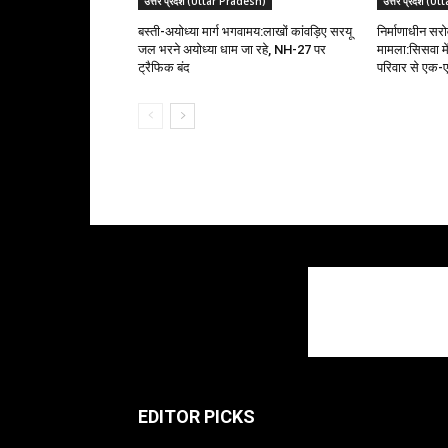
उत्तर प्रदेश (Uttar Pradesh)
उत्तर प्रदेश (
बस्ती-अयोध्या मार्ग भगवामय:लाखों कांवड़िए सरयू
निर्माणाधीन सरोव
जल भरने अयोध्या धाम जा रहे, NH-27 पर
मामला:सिसवा में
ट्रैफिक बंद
परिवार से एक-ए
EDITOR PICKS