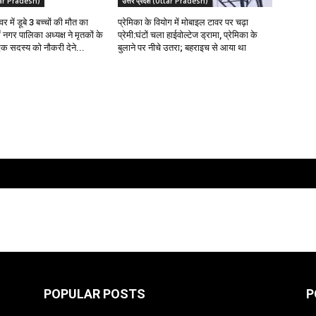
Uttar Pradesh)
उत्तर प्रदेश (Uttar Pradesh)
र में डूबे 3 बच्चों की मौत का
प्रेमिका के वियोग में मोबाइल टावर पर चढ़ा
 नगर पालिका अध्यक्ष ने मृतकों के
प्रेमी:घंटों चला हाईवोल्टेज ड्रामा, प्रेमिका के
क सदस्य को नौकरी देने...
बुलाने पर नीचे उतरा; बहराइच से आया था
POPULAR POSTS
P