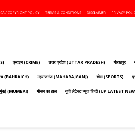
CA / COPYRIGHT POLICY
TERMS & CONDITIONS
DISCLAIMER
PRIVACY POLI
S)
क्राइम (CRIME)
उत्तर प्रदेश (UTTAR PRADESH)
गोरखपुर
ाइच (BAHRAICH)
महराजगंज (MAHARAJGANJ)
खेल (SPORTS)
प
मुंबई (MUMBAI)
मौसम का हाल
यूपी लेटेस्ट न्यूज हिन्दी (UP LATEST N