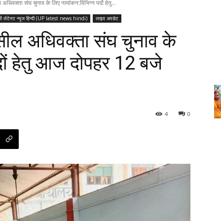
अधिवक्ता संघ चुनाव के लिए नामांकन:विभिन्न पदों हेतु...
पी लेटेस्ट न्यूज हिन्दी (UP latest news hindi)
लाइव अपडेट
सील अधिवक्ता संघ चुनाव के
दों हेतु आज दोपहर 12 बजे
4
0