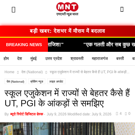
बड़ी खबर: देशभर में मौसम में बदलाव
ी खौफनाक साजिश!"
"एक गलती और सब कुछ खत्म… देखिए क
BREAKING NEWS
होम
देश
मुंबई
उत्तर प्रदेश
श्रावस्ती
महाराजगंज
बस्ती
ब
Home
देश (National)
स्कूल एजुकेशन में राज्यों से बेहतर कैसे हैं UT, PGI के आंकड़ों...
देश (National)
ब्रेकिंग न्यूज़
लाइव अपडेट
स्कूल एजुकेशन में राज्यों से बेहतर कैसे हैं
UT, PGI के आंकड़ों से समझिए
4
0
By
ब्यूरो रिपोर्ट डिजिटल डेस्क
-
July 9, 2026
Modified date: July 9, 2026