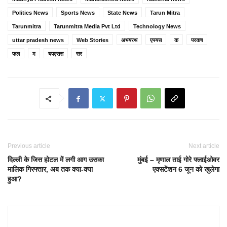
Politics News
Sports News
State News
Tarun Mitra
Tarunmitra
Tarunmitra Media Pvt Ltd
Technology News
uttar pradesh news
Web Stories
अभयरथ
एपयस
क
परकष
फल
म
यपएसस
सर
Previous article
Next article
दिल्ली के जिस होटल में लगी आग उसका
मुंबई – मृणाल ताई गोरे फ्लाईओवर
मालिक गिरफ्तार, अब तक क्या-क्या
एक्सटेंशन 6 जून को खुलेगा
हुआ?