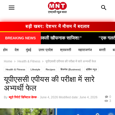
बड़ी खबर: देशभर में मौसम में बदलाव
िश!"
"एक गलती और सब कुछ खत्म… देखिए कैसे हुआ हादसा
BREAKING NEWS
होम
देश
मुंबई
उत्तर प्रदेश
श्रावस्ती
महाराजगंज
बस्ती
ब
Home
Health & Fitness
यूपीएससी एपीयस की परीक्षा में सारे अभ्यर्थी फेल
Health & Fitness
Lifestyle
Recipes
बिजनेस (Business)
ब्रेकिंग न्यूज़
मनोरंजन (Entertainment)
राशिफल / ज्योतिष
स्वास्थ्य (Health)
यूपीएससी एपीयस की परीक्षा में सारे
अभ्यर्थी फेल
0
By
ब्यूरो रिपोर्ट डिजिटल डेस्क
-
June 4, 2026
Modified date: June 4, 2026
3