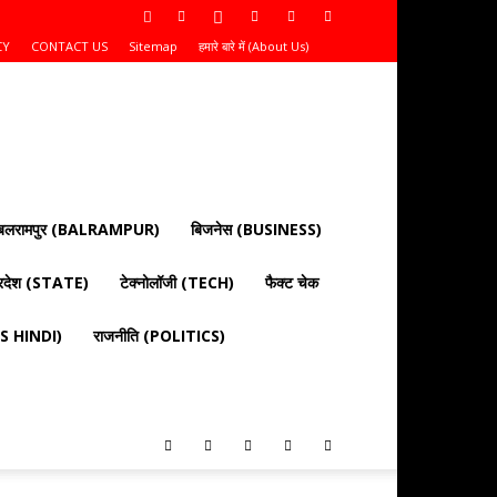
CY
CONTACT US
Sitemap
हमारे बारे में (About Us)
बलरामपुर (BALRAMPUR)
बिजनेस (BUSINESS)
्रदेश (STATE)
टेक्नोलॉजी (TECH)
फैक्ट चेक
EWS HINDI)
राजनीति (POLITICS)