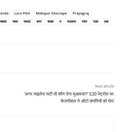
Gonda
Loco Pilot
Mallupur Ghorsaye
Prayagraj
नबसत
नवस
पयलट
बनग
बरहम
म
मललपर
मशर
रलव
लक
Next article
‘अगर माइलेज घटी तो कौन देगा मुआवजा?’ E20 पेट्रोल पर
केजरीवाल ने ऑटो कंपनियों को घेरा