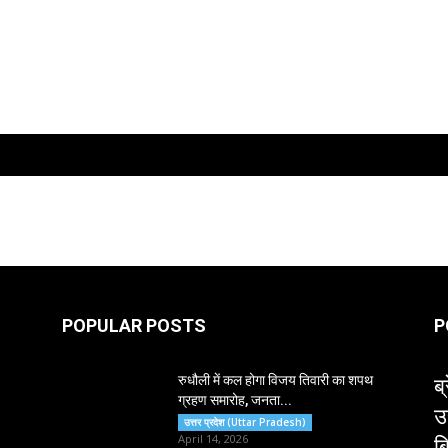
POPULAR POSTS
P
ब्
रुधौली में कल होगा विजय तिवारी का शपथ
ग्रहण समारोह, जनता...
उ
उत्तर प्रदेश (Uttar Pradesh)
ब
April 14, 2026