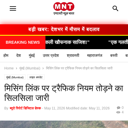
बड़ी खबर: देशभर में मौसम में बदलाव
 निकली खौफनाक साजिश!"
"एक गलती और सब कुछ खत्म… दे
BREAKING NEWS
होम
देश
मुंबई
उत्तर प्रदेश
श्रावस्ती
महाराजगंज
बस्ती
ब
Home
मुंबई (Mumbai)
मिसिंग लिंक पर ट्रैफिक नियम तोड़ने का सिलसिला जारी
मुंबई (Mumbai)
लाइव अपडेट
मिसिंग लिंक पर ट्रैफिक नियम तोड़ने का
सिलसिला जारी
0
By
ब्यूरो रिपोर्ट डिजिटल डेस्क
-
May 11, 2026
Modified date: May 11, 2026
4