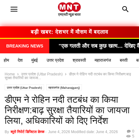
बड़ी खबर: सरकार का बड़ा फैसला
लती और सब कुछ खत्म… देखिए कैसे हुआ हादसा!"
"सामने आ
BREAKING NEWS
होम
देश
मुंबई
उत्तर प्रदेश
श्रावस्ती
महाराजगंज
बस्ती
ब
Home
उत्तर प्रदेश (Uttar Pradesh)
डीएम ने रोहिन नदी तटबंध का किया निरीक्षण:बाढ़
सुरक्षा तैयारियों का जायजा...
उत्तर प्रदेश (Uttar Pradesh)
महराजगंज (Maharajganj)
डीएम ने रोहिन नदी तटबंध का किया
निरीक्षण:बाढ़ सुरक्षा तैयारियों का जायजा
लिया, अधिकारियों को दिए निर्देश
0
By
ब्यूरो रिपोर्ट डिजिटल डेस्क
-
June 4, 2026
Modified date: June 4, 2026
5