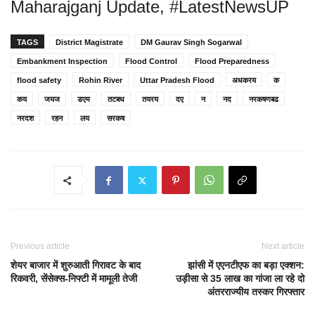
Maharajganj Update, #LatestNewsUP
TAGS
District Magistrate
DM Gaurav Singh Sogarwal
Embankment Inspection
Flood Control
Flood Preparedness
flood safety
Rohin River
Uttar Pradesh Flood
अधकरय
क
कय
जयज
डएम
तटबध
तयरय
दए
न
नद
नरकषणबढ
नरदश
रहन
लय
सरकष
Previous article
Next article
शेयर बाजार में शुरुआती गिरावट के बाद
झांसी में एएनटीएफ का बड़ा एक्शन:
रिकवरी, सेंसेक्स-निफ्टी में मामूली तेजी
उड़ीसा से 35 लाख का गांजा ला रहे दो
अंतरराज्यीय तस्कर गिरफ्तार