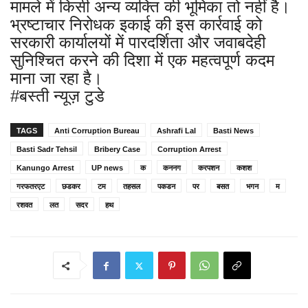
मामले में किसी अन्य व्यक्ति की भूमिका तो नहीं है।
भ्रष्टाचार निरोधक इकाई की इस कार्रवाई को
सरकारी कार्यालयों में पारदर्शिता और जवाबदेही
सुनिश्चित करने की दिशा में एक महत्वपूर्ण कदम
माना जा रहा है।
#बस्ती न्यूज़ टुडे
TAGS
Anti Corruption Bureau
Ashrafi Lal
Basti News
Basti Sadr Tehsil
Bribery Case
Corruption Arrest
Kanungo Arrest
UP news
क
कननग
करपशन
कशश
गरफतरएट
छडकर
टम
तहसल
पकडन
पर
बसत
भगन
म
रशवत
लत
सदर
हथ