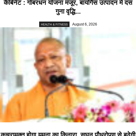
कैबिनेट : गोबरधन योजना मंजूर, बायोगैस उत्पादन में दस
गुना वृद्धि...
August 6, 2026
HEALTH & FITNESS
कचरामुक्त होगा यमुना का किनारा, सघन पौधरोपण से बढ़ेगी