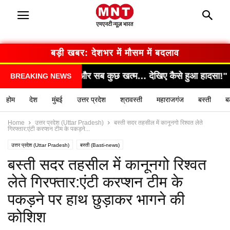
बड़ी खबर: सरकार का बड़ा फैसला
ेखिए कैसे हुआ हादसा!"
"सामने आया चौंकाने वाला सच, सभी
BREAKING NEWS
होम
देश
मुंबई
उत्तर प्रदेश
श्रावस्ती
महाराजगंज
बस्ती
ब
Home
उत्तर प्रदेश (Uttar Pradesh)
बस्ती सदर तहसील में कानूनगो रिश्वत लेते
गिरफ्तार:एंटी करप्शन टीम के पकड़ने...
उत्तर प्रदेश (Uttar Pradesh)
बस्ती (Basti-news)
यूपी लेटेस्ट न्यूज हिन्दी (UP latest news hindi)
बस्ती सदर तहसील में कानूनगो रिश्वत
लेते गिरफ्तार:एंटी करप्शन टीम के
पकड़ने पर हाथ छुड़ाकर भागने की
कोशिश