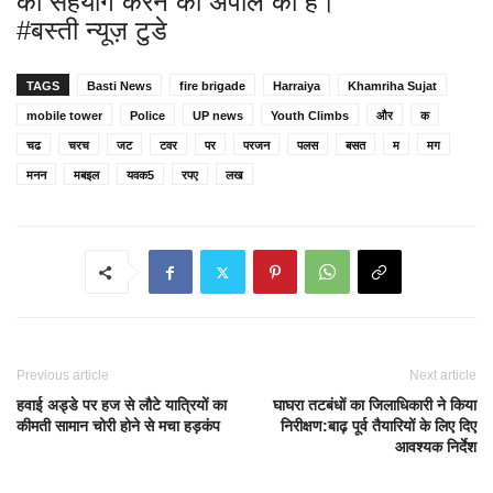
का सहयोग करने की अपील की है।
#बस्ती न्यूज़ टुडे
TAGS
Basti News
fire brigade
Harraiya
Khamriha Sujat
mobile tower
Police
UP news
Youth Climbs
और
क
चढ
चरच
जट
टवर
पर
परजन
पलस
बसत
म
मग
मनन
मबइल
यवक5
रपए
लख
Previous article
Next article
हवाई अड्डे पर हज से लौटे यात्रियों का
घाघरा तटबंधों का जिलाधिकारी ने किया
कीमती सामान चोरी होने से मचा हड़कंप
निरीक्षण:बाढ़ पूर्व तैयारियों के लिए दिए
आवश्यक निर्देश