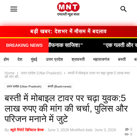
बड़ी खबर: देशभर में मौसम में बदलाव
ली खौफनाक साजिश!"
"एक गलती और सब कुछ खत्म… देखिए 
BREAKING NEWS
होम
देश
मुंबई
उत्तर प्रदेश
श्रावस्ती
महाराजगंज
बस्ती
ब
Home
उत्तर प्रदेश (Uttar Pradesh)
बस्ती में मोबाइल टावर पर चढ़ा युवक:5 लाख रुपए
की मांग की...
उत्तर प्रदेश (Uttar Pradesh)
बस्ती (Basti-news)
यूपी लेटेस्ट न्यूज हिन्दी (UP latest news hindi)
बस्ती में मोबाइल टावर पर चढ़ा युवक:5
लाख रुपए की मांग की चर्चा, पुलिस और
परिजन मनाने में जुटे
0
By
ब्यूरो रिपोर्ट डिजिटल डेस्क
-
June 3, 2026
Modified date: June 3, 2026
6