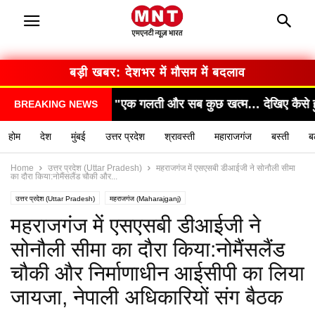
बड़ी खबर: सरकार का बड़ा फैसला
छ खत्म… देखिए कैसे हुआ हादसा!"
"सामने आया चौंकाने वा
BREAKING NEWS
होम
देश
मुंबई
उत्तर प्रदेश
श्रावस्ती
महाराजगंज
बस्ती
ब
Home
उत्तर प्रदेश (Uttar Pradesh)
महराजगंज में एसएसबी डीआईजी ने सोनौली सीमा
का दौरा किया:नोमैंसलैंड चौकी और...
उत्तर प्रदेश (Uttar Pradesh)
महराजगंज (Maharajganj)
महराजगंज में एसएसबी डीआईजी ने
सोनौली सीमा का दौरा किया:नोमैंसलैंड
चौकी और निर्माणाधीन आईसीपी का लिया
जायजा, नेपाली अधिकारियों संग बैठक