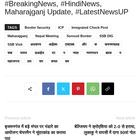
#BreakingNews, #HindiNews,
Maharajganj Update, #LatestNewsUP
TAGS
Border Security
ICP
Integrated Check Post
Maharajganj
Nepal Meeting
Sonouli Border
SSB DIG
SSB Visit
अधकरय
आईसप
एसएसब
और
क
कयनमसलड
चक
जयज
डआईज
दर
न
नपल
नरमणधन
बठक
म
महरजगज
लय
सग
सनल
सम
Previous article
Next article
बृजमनगंज में बड़े मंगल पर भंडारे का
बेल्जियम ने क्रोएशिया को 2-0 से हराया,
आयोजन:चेयरमैन ने सुंदरकांड का कराया
लुकाकू ने वापसी में दागा 90वां गोल
पाठ