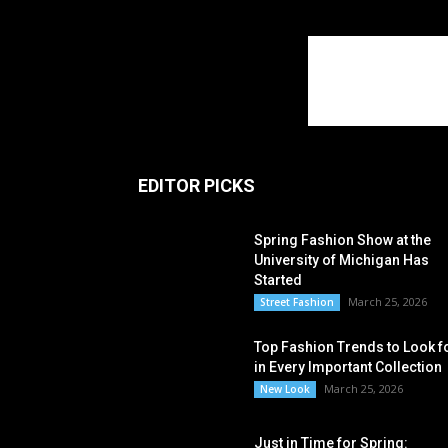
EDITOR PICKS
Spring Fashion Show at the
University of Michigan Has
Started
March 25, 2026
Street Fashion
Top Fashion Trends to Look f
in Every Important Collection
March 25, 2026
New Look
Just in Time for Spring: