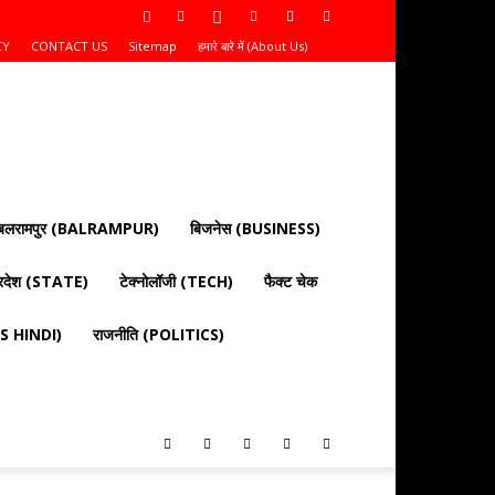
CY
CONTACT US
Sitemap
हमारे बारे में (About Us)
बलरामपुर (BALRAMPUR)
बिजनेस (BUSINESS)
्रदेश (STATE)
टेक्नोलॉजी (TECH)
फैक्ट चेक
EWS HINDI)
राजनीति (POLITICS)