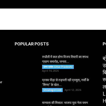
POPULAR POSTS
P
ब्
रुधौली में कल होगा विजय तिवारी का शपथ
ग्रहण समारोह, जनता...
उ
उत्तर प्रदेश (Uttar Pradesh)
ब
April 14, 2026
स
प्रसव पीड़ा से तड़पती रही प्रसूता, नर्सों के
or
‘शिफ्ट’ के खेल...
ल
April 12, 2026
Uncategorized
L
H
मानवता की मिसाल: भाजपा युवा नेता यमन