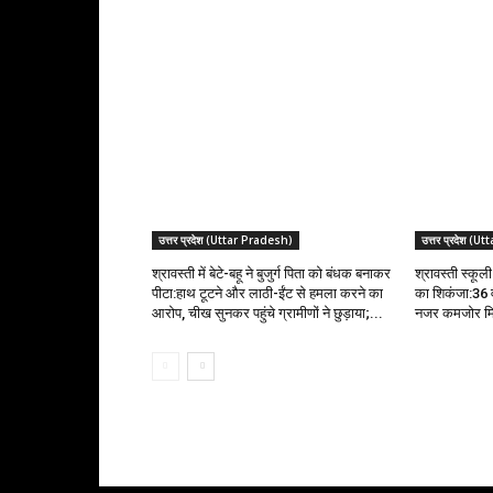
RELATED ARTICLES
उत्तर प्रदेश (Uttar Pradesh)
उत्तर प्रदेश (
श्रावस्ती में बेटे-बहू ने बुजुर्ग पिता को बंधक बनाकर
श्रावस्ती स्कूल
पीटा:हाथ टूटने और लाठी-ईंट से हमला करने का
का शिकंजा:36 व
आरोप, चीख सुनकर पहुंचे ग्रामीणों ने छुड़ाया;...
नजर कमजोर मि