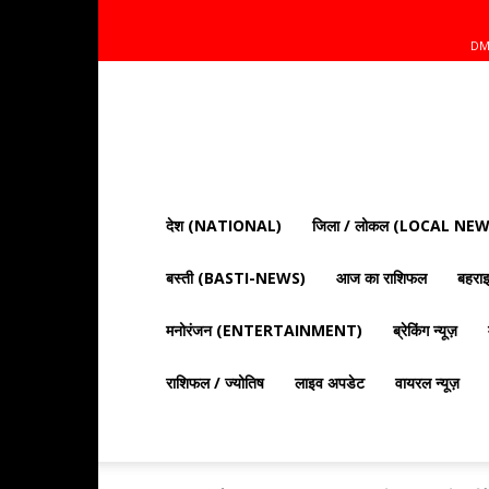
DM
Mnt
News
Bharat
|
आज
की
देश (NATIONAL)
जिला / लोकल (LOCAL NEW
ताज़ा
खबरें,
बस्ती (BASTI-NEWS)
आज का राशिफल
बहर
राजनीति,
क्राइम
और
मनोरंजन (ENTERTAINMENT)
ब्रेकिंग न्यूज़
देश
दुनिया
राशिफल / ज्योतिष
लाइव अपडेट
वायरल न्यूज़
की
खबरें"