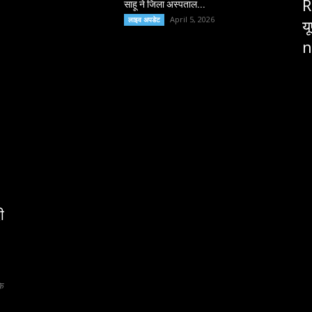
R
साहू ने जिला अस्पताल...
April 5, 2026
लाइव अपडेट
य
n
ी
के