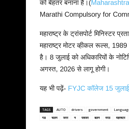
को बेहतर बनाना है।(
Maharashtr
Marathi Compulsory for Comme
महाराष्ट्र के ट्रांसपोर्ट मिनिस्टर प
महाराष्ट्र मोटर व्हीकल रूल्स, 198
है। 8 जुलाई को अधिकारियों के नोट
अगस्त, 2026 से लागू होगी।
यह भी पढ़ें-
FYJC कॉलेज 15 जुलाई स
TAGS
AUTO
drivers
government
Languag
गड
चलन
जरर
न
पसजर
बलन
मरठ
महरषटर