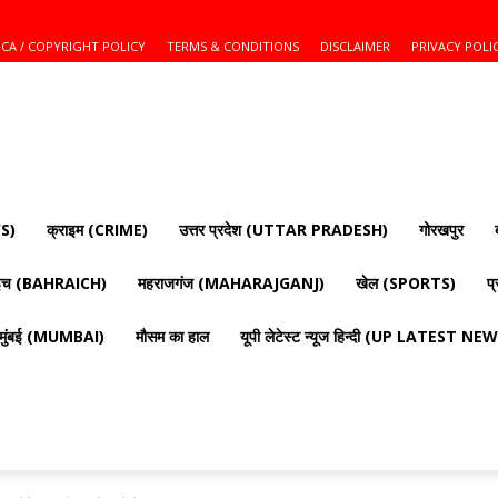
CA / COPYRIGHT POLICY
TERMS & CONDITIONS
DISCLAIMER
PRIVACY POLI
S)
क्राइम (CRIME)
उत्तर प्रदेश (UTTAR PRADESH)
गोरखपुर
ाइच (BAHRAICH)
महराजगंज (MAHARAJGANJ)
खेल (SPORTS)
प
मुंबई (MUMBAI)
मौसम का हाल
यूपी लेटेस्ट न्यूज हिन्दी (UP LATEST N