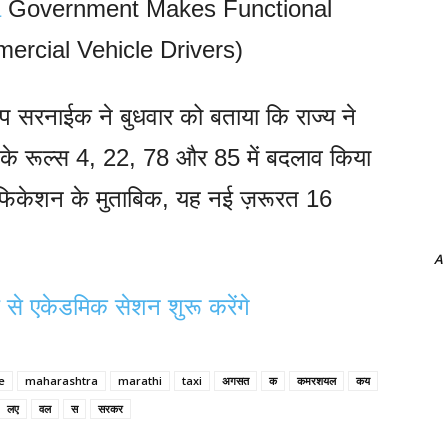
a
Government Makes Functional
rcial Vehicle Drivers)
्रताप सरनाईक ने बुधवार को बताया कि राज्य ने
9 के रूल्स 4, 22, 78 और 85 में बदलाव किया
िफिकेशन के मुताबिक, यह नई ज़रूरत 16
A
े एकेडमिक सेशन शुरू करेंगे
e
maharashtra
marathi
taxi
अगसत
क
कमरशयल
कय
लए
वल
स
सरकर