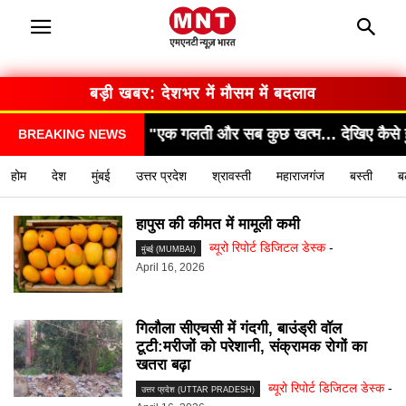
बड़ी खबर: सरकार का बड़ा फैसला
ब कुछ खत्म… देखिए कैसे हुआ हादसा!"
"सामने आया चौंकान
BREAKING NEWS
होम
देश
मुंबई
उत्तर प्रदेश
श्रावस्ती
महाराजगंज
बस्ती
ब
हापुस की कीमत में मामूली कमी
ब्यूरो रिपोर्ट डिजिटल डेस्क
-
मुंबई (MUMBAI)
April 16, 2026
गिलौला सीएचसी में गंदगी, बाउंड्री वॉल
टूटी:मरीजों को परेशानी, संक्रामक रोगों का
खतरा बढ़ा
ब्यूरो रिपोर्ट डिजिटल डेस्क
-
उत्तर प्रदेश (UTTAR PRADESH)