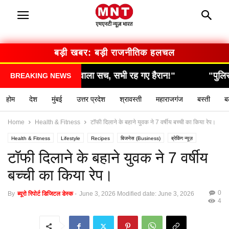
बड़ी खबर: बड़ी राजनीतिक हलचल
हैरान!"
"पुलिस की रेड में हुआ बड़ा खुलासा, उड़े सबके होश!"
BREAKING NEWS
होम
देश
मुंबई
उत्तर प्रदेश
श्रावस्ती
महाराजगंज
बस्ती
ब
Home
Health & Fitness
टॉफी दिलाने के बहाने युवक ने 7 वर्षीय बच्ची का किया रेप।
Health & Fitness
Lifestyle
Recipes
बिजनेस (Business)
ब्रेकिंग न्यूज़
मनोरंजन (Entertainment)
राशिफल / ज्योतिष
स्वास्थ्य (Health)
टॉफी दिलाने के बहाने युवक ने 7 वर्षीय
बच्ची का किया रेप।
0
By
ब्यूरो रिपोर्ट डिजिटल डेस्क
-
June 3, 2026
Modified date: June 3, 2026
4