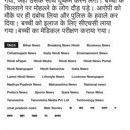
गया, जहां उसके साथ दुष्कर्म करने लगा। बच्ची के
चिल्लाने पर मोहल्ले के लोग दौड़ पड़े। आरोपी को
मौके पर ही दबोच लिया और पुलिस के हवाले कर
दिया। बच्ची को इलाज के लिए सीएचसी लाया
गया।बच्ची का मेडिकल परीक्षण कराया गया।
TAGS
Bihar News
Breaking News Hindi
Business News
Chhattisgarh News
Daily Hindi News
Entertainment News
Hindi ePaper
Hindi Media
Hindi News
Hindi News Portal
Hindi Newspaper
Hindi Samachar
India News
Latest Hindi News
Lifestyle News
Lucknow Newspaper
Madhya Pradesh News
Maharashtra News
National news
Politics News
Sports News
State News
Tarun Mitra
Tarunmitra
Tarunmitra Media Pvt Ltd
Technology News
uttar pradesh news
Web Stories
क
कय
टफ
दलन
न
बचच
बहन
यवक
रप
वरषय